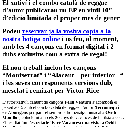
El xativí i el combo català de reggae
d’autor publicaran un EP en vinil 10”
d’edició limitada el proper mes de gener
Podeu
reservar ja la vostra còpia a la
nostra botiga online
i us feu, al moment,
amb les 4 cançons en format digital i 2
dubs exclusius com a extra de regal!
El nou treball inclou les cançons
“Montserrat” i “Alacant – per interior –“
i les seves corresponents versions dub,
mesclat i remixat per Victor Rice
L’autor xativí i cantant de cançons
Feliu Ventura
s’acomboià el
passat 2015 amb el combo català de reggae d’autor
Xerramequ i
els Aborígens
per parir el seu propi homenatge musical a
Ovidi
Montllor
, coincidint amb els 20 anys de vacances de l’artista alcoià.
El resultat fou l’espectacle
‘Faré Vacances: una visita a Ovidi