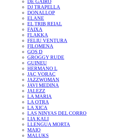
DE GAIRÓ
DJ TRAPELLA
DONALLOP
ELANE
EL TRIB REIAL
FAIXA
FLAKKA
FELIU VENTURA
FILOMENA
GOS D
GROGGY RUDE
GUINEU
HERMANO L
JAÇ VORAÇ
JAZZWOMAN
JAVI MEDINA
JALEZZ
LA MARIA
LA OTRA
LA XICA
LAS NINYAS DEL CORRO
LIA KALI
LLENGUA MORTA
MAIO
MALUKS