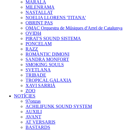
MARALA
MILENRAMA
NASTALLAT
NOELIA LLORENS 'TITANA'
OBRINT PAS
OMAC Orquestra de Músiques d'Arrel de Catalunya
OVIDI4
PIRAT'S SOUND SISTEMA
PONCELAM
RAZZ
ROMÀNTIC DIMONI
SANDRA MONFORT
SMOKING SOULS
SVETLANA
TRIBADE
TROPICAL GALAXIA
XAVI SARRIÀ
ZOO
NOTÍCIES
97onzas
ACHILIFUNK SOUND SYSTEM
AUXILI
AVANT
AT VERSARIS
BASTARDS