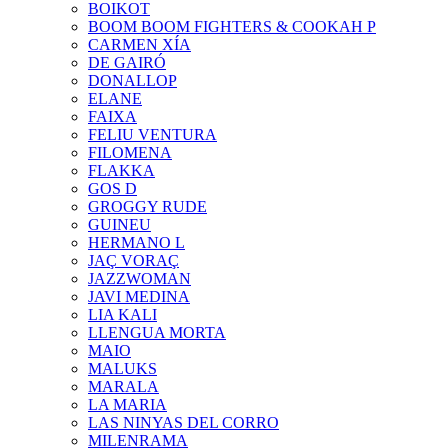
BOIKOT
BOOM BOOM FIGHTERS & COOKAH P
CARMEN XÍA
DE GAIRÓ
DONALLOP
ELANE
FAIXA
FELIU VENTURA
FILOMENA
FLAKKA
GOS D
GROGGY RUDE
GUINEU
HERMANO L
JAÇ VORAÇ
JAZZWOMAN
JAVI MEDINA
LIA KALI
LLENGUA MORTA
MAIO
MALUKS
MARALA
LA MARIA
LAS NINYAS DEL CORRO
MILENRAMA