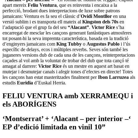
apart mereix
Feliu Ventura
, que es reinventa i encaixa a la
perfecció, brodant dues interpretacions de luxe sobre patrons
jamaicans: Ventura es fa seu el clàssic d’
Ovidi Montllor
en una
versió sublim i es transporta ell mateix al
Kingston dels 70s
en
l’adaptació que el grup fa del seu
“Alacant”
.
Victor Rice
s’ha
encarregat de mesclar les cançons generant fantàstiques atmosferes
tot posant-hi la seva impremta característica, basada en la tradició
d’enginyers jamaicans com
King Tubby
o
Augustus Pablo
i l’ús
específic de delays, ecos i múltiples reverbs. Seves són també les
juganeres versions dub de cada una de les cançons, reinterpretacions
caçades al vol amb la voluntat de trobar del dub que tota cançó té
amagat al darrere:
Victor Rice
és un mestre en aquest art basat en
mutejar i desmutejar canals i afegir tones d’efectes en directe! Totes
les cançons han estat masteritzades finalment per
Ibon Larruzea
als
estudis
Euridia
d’Euskal Herria.
FELIU VENTURA amb XERRAMEQU i
els ABORÍGENS
‘Montserrat’ + ‘Alacant – per interior –‘
EP d’edició limitada en vinil 10”