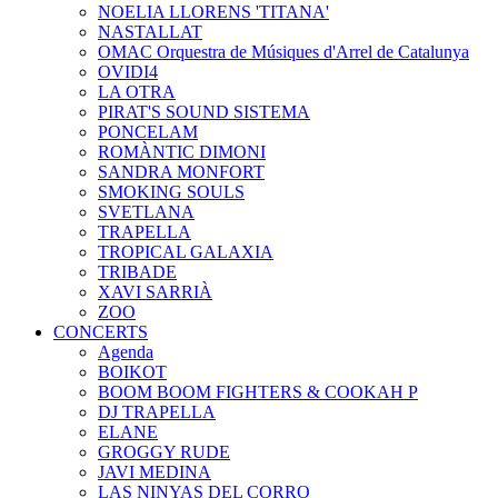
NOELIA LLORENS 'TITANA'
NASTALLAT
OMAC Orquestra de Músiques d'Arrel de Catalunya
OVIDI4
LA OTRA
PIRAT'S SOUND SISTEMA
PONCELAM
ROMÀNTIC DIMONI
SANDRA MONFORT
SMOKING SOULS
SVETLANA
TRAPELLA
TROPICAL GALAXIA
TRIBADE
XAVI SARRIÀ
ZOO
CONCERTS
Agenda
BOIKOT
BOOM BOOM FIGHTERS & COOKAH P
DJ TRAPELLA
ELANE
GROGGY RUDE
JAVI MEDINA
LAS NINYAS DEL CORRO