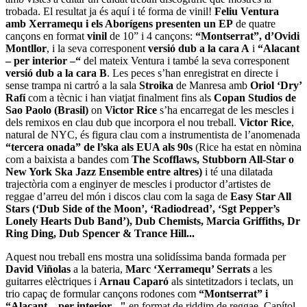
trobada. El resultat ja és aquí i té forma de vinil!
Feliu Ventura
amb Xerramequ i els Aborígens presenten un EP
de quatre
cançons en format
vinil
de 10” i 4 cançons:
“Montserrat”, d’Ovidi
Montllor
, i la seva corresponent
versió dub a la cara A
i
“Alacant
– per interior –“
del mateix Ventura i també la seva corresponent
versió dub a la cara B
. Les peces s’han enregistrat en directe i
sense trampa ni cartró a la sala
Stroika
de Manresa amb
Oriol ‘Dry’
Rafí
com a tècnic i han viatjat finalment fins als
Copan Studios de
Sao Paolo (Brasil)
on
Victor Rice
s’ha encarregat de les mescles i
dels remixos en clau dub que incorpora el nou treball.
Victor Rice
,
natural de NYC, és figura clau com a instrumentista de l’anomenada
“tercera onada” de l’ska als EUA als 90s
(Rice ha estat en nòmina
com a baixista a bandes com
The Scofflaws, Stubborn All-Star o
New York Ska Jazz Ensemble entre altres)
i té una dilatada
trajectòria com a enginyer de mescles i productor d’artistes de
reggae d’arreu del món i discos clau com la saga de
Easy Star All
Stars (‘Dub Side of the Moon’, ‘Radiodread’, ‘Sgt Pepper’s
Lonely Hearts Dub Band’), Dub Chemists, Marcia Griffiths, Dr
Ring Ding, Dub Spencer & Trance Hill...
Aquest nou treball ens mostra una solidíssima banda formada per
David Viñolas
a la bateria,
Marc ‘Xerramequ’ Serrats
a les
guitarres elèctriques i
Arnau Caparó
als sintetitzadors i teclats, un
trio capaç de formular cançons rodones com
“Montserrat” i
“Alacant – per interior –"
en format de riddim de reggae. Capítol