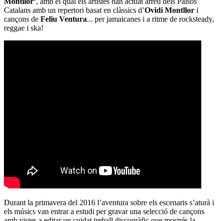
Montllor’
, amb el qual els artistes han actuat arreu dels Països
Catalans amb un repertori basat en clàssics d’
Ovidi Montllor
i
cançons de
Feliu Ventura
... per jamaicanes i a ritme de rocksteady,
reggae i ska!
Durant la primavera del 2016 l’aventura sobre els escenaris s’aturà i
els músics van entrar a estudi per gravar una selecció de cançons
amb vistes a editar un cuidat treball discogràfic que mostrés la