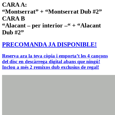
CARA A:
“Montserrat” + “Montserrat Dub #2”
CARA B
“Alacant – per interior –“ + “Alacant
Dub #2”
PRECOMANDA JA DISPONIBLE!
Reserva ara la teva còpia i emporta’t les 4 cançons
del disc en descàrrega digital abans que ningú!
Inclou a més 2 remixos dub exclusius de regal!