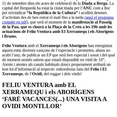
11 de setembre dins els actes de celebració de la
Diada a Berga
. La
capital del Berguedà ha estat la ciutat triada per l’
ANC
com a lloc
per reivindicar
“la República de la Cultura”
i acollirà desenes
d’activitats des de ben entrat el matí fins a la tarda
(aquí el programa
complet en pdf)
, que serà el moment de la
manifestació al Passeig
de la Pau, que es clourà a la Plaça de la Creu a les 19h amb les
actuacions de Feliu Ventura amb El Xerramequ i els Aborígens
i Brams.
Feliu Ventura
amb el
Xerramequ i els Aborígens
han enregistrat
aquest estiu diverses cançons de l’espectacle i prometen, abans no
acabi l’any, de publicar un EP que serà ben especial i sonat i del qual
de moment només sabem que estarà disponible en vinil de 10”.
Atents i atentes als canals habituals doncs properament arribarà un
bon lot d’informació al respecte: enhorabona fans del
Feliu i El
Xerramequ
, de l’
Ovidi
, del reggae i dels vinils!
FELIU VENTURA amb EL
XERRAMEQU i els ABORÍGENS
‘FARÉ VACANCES(...) UNA VISITA A
OVIDI MONTLLOR’