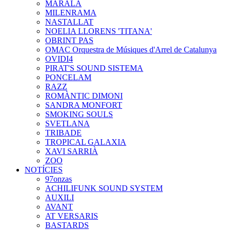
MARALA
MILENRAMA
NASTALLAT
NOELIA LLORENS 'TITANA'
OBRINT PAS
OMAC Orquestra de Músiques d'Arrel de Catalunya
OVIDI4
PIRAT'S SOUND SISTEMA
PONCELAM
RAZZ
ROMÀNTIC DIMONI
SANDRA MONFORT
SMOKING SOULS
SVETLANA
TRIBADE
TROPICAL GALAXIA
XAVI SARRIÀ
ZOO
NOTÍCIES
97onzas
ACHILIFUNK SOUND SYSTEM
AUXILI
AVANT
AT VERSARIS
BASTARDS