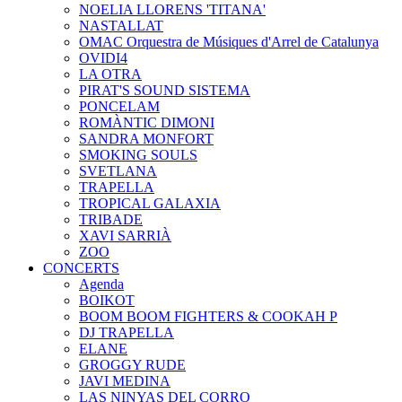
NOELIA LLORENS 'TITANA'
NASTALLAT
OMAC Orquestra de Músiques d'Arrel de Catalunya
OVIDI4
LA OTRA
PIRAT'S SOUND SISTEMA
PONCELAM
ROMÀNTIC DIMONI
SANDRA MONFORT
SMOKING SOULS
SVETLANA
TRAPELLA
TROPICAL GALAXIA
TRIBADE
XAVI SARRIÀ
ZOO
CONCERTS
Agenda
BOIKOT
BOOM BOOM FIGHTERS & COOKAH P
DJ TRAPELLA
ELANE
GROGGY RUDE
JAVI MEDINA
LAS NINYAS DEL CORRO