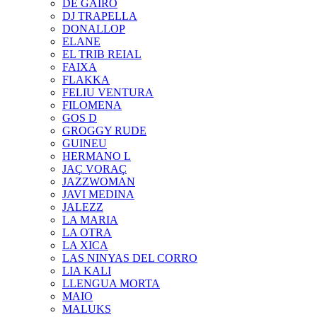
DE GAIRÓ
DJ TRAPELLA
DONALLOP
ELANE
EL TRIB REIAL
FAIXA
FLAKKA
FELIU VENTURA
FILOMENA
GOS D
GROGGY RUDE
GUINEU
HERMANO L
JAÇ VORAÇ
JAZZWOMAN
JAVI MEDINA
JALEZZ
LA MARIA
LA OTRA
LA XICA
LAS NINYAS DEL CORRO
LIA KALI
LLENGUA MORTA
MAIO
MALUKS