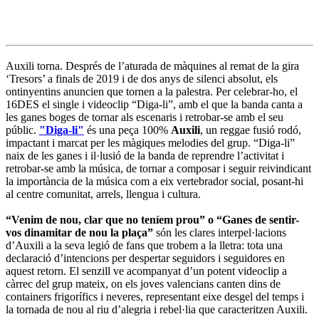
Auxili torna. Després de l’aturada de màquines al remat de la gira
‘Tresors’ a finals de 2019 i de dos anys de silenci absolut, els
ontinyentins anuncien que tornen a la palestra. Per celebrar-ho, el
16DES el single i videoclip “Diga-li”, amb el que la banda canta a
les ganes boges de tornar als escenaris i retrobar-se amb el seu
públic.
"Diga-li"
és una peça 100%
Auxili
, un reggae fusió rodó,
impactant i marcat per les màgiques melodies del grup. “Diga-li”
naix de les ganes i il·lusió de la banda de reprendre l’activitat i
retrobar-se amb la música, de tornar a composar i seguir reivindicant
la importància de la música com a eix vertebrador social, posant-hi
al centre comunitat, arrels, llengua i cultura.
“Venim de nou, clar que no teníem prou” o “Ganes de sentir-
vos dinamitar de nou la plaça”
són les clares interpel·lacions
d’Auxili a la seva legió de fans que trobem a la lletra: tota una
declaració d’intencions per despertar seguidors i seguidores en
aquest retorn. El senzill ve acompanyat d’un potent videoclip a
càrrec del grup mateix, on els joves valencians canten dins de
containers frigorífics i neveres, representant eixe desgel del temps i
la tornada de nou al riu d’alegria i rebel·lia que caracteritzen Auxili.