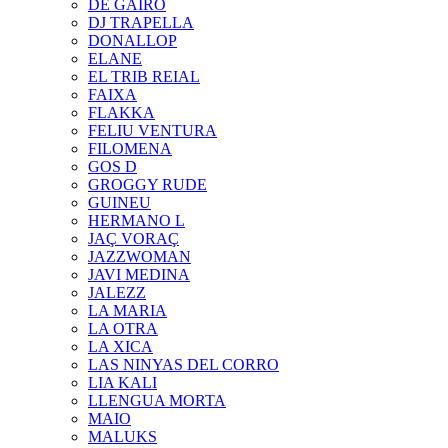
DE GAIRÓ
DJ TRAPELLA
DONALLOP
ELANE
EL TRIB REIAL
FAIXA
FLAKKA
FELIU VENTURA
FILOMENA
GOS D
GROGGY RUDE
GUINEU
HERMANO L
JAÇ VORAÇ
JAZZWOMAN
JAVI MEDINA
JALEZZ
LA MARIA
LA OTRA
LA XICA
LAS NINYAS DEL CORRO
LIA KALI
LLENGUA MORTA
MAIO
MALUKS