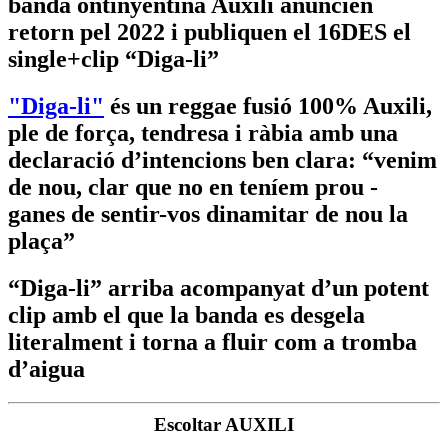
banda ontinyentina Auxili anuncien
retorn pel 2022 i publiquen el 16DES el
single+clip “Diga-li”
"Diga-li"
és un reggae fusió 100% Auxili,
ple de força, tendresa i ràbia amb una
declaració d’intencions ben clara: “venim
de nou, clar que no en teníem prou -
ganes de sentir-vos dinamitar de nou la
plaça”
“Diga-li” arriba acompanyat d’un potent
clip amb el que la banda es desgela
literalment i torna a fluir com a tromba
d’aigua
Escoltar AUXILI