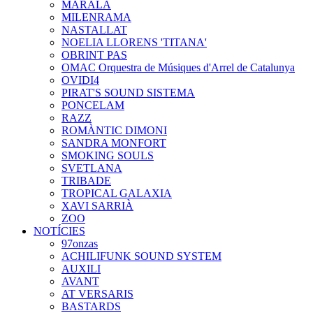
MARALA
MILENRAMA
NASTALLAT
NOELIA LLORENS 'TITANA'
OBRINT PAS
OMAC Orquestra de Músiques d'Arrel de Catalunya
OVIDI4
PIRAT'S SOUND SISTEMA
PONCELAM
RAZZ
ROMÀNTIC DIMONI
SANDRA MONFORT
SMOKING SOULS
SVETLANA
TRIBADE
TROPICAL GALAXIA
XAVI SARRIÀ
ZOO
NOTÍCIES
97onzas
ACHILIFUNK SOUND SYSTEM
AUXILI
AVANT
AT VERSARIS
BASTARDS