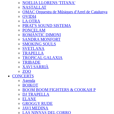
NOELIA LLORENS 'TITANA'
NASTALLAT
OMAC Orquestra de Músiques d'Arrel de Catalunya
OVIDI4
LA OTRA
PIRAT'S SOUND SISTEMA
PONCELAM
ROMÀNTIC DIMONI
SANDRA MONFORT
SMOKING SOULS
SVETLANA
TRAPELLA
TROPICAL GALAXIA
TRIBADE
XAVI SARRIÀ
ZOO
CONCERTS
Agenda
BOIKOT
BOOM BOOM FIGHTERS & COOKAH P
DJ TRAPELLA
ELANE
GROGGY RUDE
JAVI MEDINA
LAS NINYAS DEL CORRO