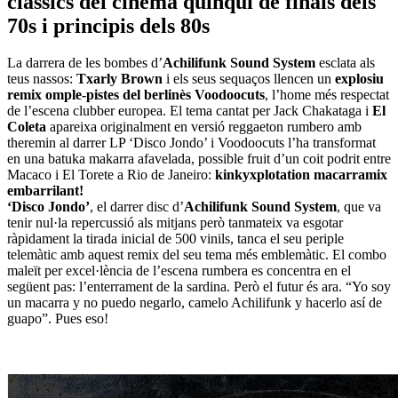
clàssics del cinema quinqui de finals dels
70s i principis dels 80s
La darrera de les bombes d’
Achilifunk Sound System
esclata als
teus nassos:
Txarly Brown
i els seus sequaços llencen un
explosiu
remix omple-pistes del berlinès Voodoocuts
, l’home més respectat
de l’escena clubber europea. El tema cantat per Jack Chakataga i
El
Coleta
apareixa originalment en versió reggaeton rumbero amb
theremin al darrer LP ‘Disco Jondo’ i Voodoocuts l’ha transformat
en una batuka makarra afavelada, possible fruit d’un coit podrit entre
Macaco i El Torete a Rio de Janeiro:
kinkyxplotation macarramix
embarrilant!
‘Disco Jondo’
, el darrer disc d’
Achilifunk Sound System
, que va
tenir nul·la repercussió als mitjans però tanmateix va esgotar
ràpidament la tirada inicial de 500 vinils, tanca el seu periple
telemàtic amb aquest remix del seu tema més emblemàtic. El combo
maleït per excel·lència de l’escena rumbera es concentra en el
següent pas: l’enterrament de la sardina. Però el futur és ara. “Yo soy
un macarra y no puedo negarlo, camelo Achilifunk y hacerlo así de
guapo”. Pues eso!