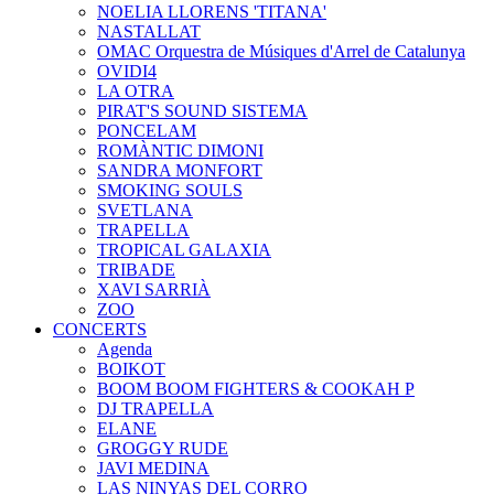
NOELIA LLORENS 'TITANA'
NASTALLAT
OMAC Orquestra de Músiques d'Arrel de Catalunya
OVIDI4
LA OTRA
PIRAT'S SOUND SISTEMA
PONCELAM
ROMÀNTIC DIMONI
SANDRA MONFORT
SMOKING SOULS
SVETLANA
TRAPELLA
TROPICAL GALAXIA
TRIBADE
XAVI SARRIÀ
ZOO
CONCERTS
Agenda
BOIKOT
BOOM BOOM FIGHTERS & COOKAH P
DJ TRAPELLA
ELANE
GROGGY RUDE
JAVI MEDINA
LAS NINYAS DEL CORRO