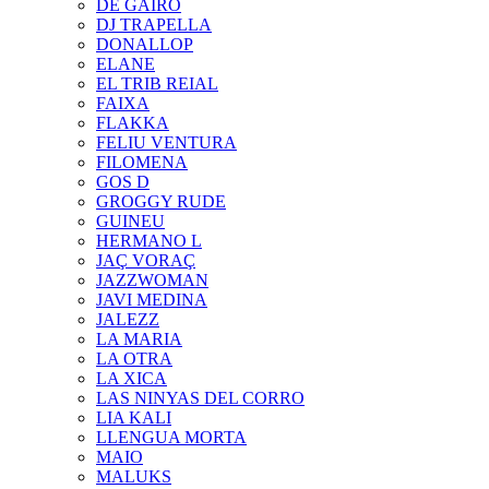
DE GAIRÓ
DJ TRAPELLA
DONALLOP
ELANE
EL TRIB REIAL
FAIXA
FLAKKA
FELIU VENTURA
FILOMENA
GOS D
GROGGY RUDE
GUINEU
HERMANO L
JAÇ VORAÇ
JAZZWOMAN
JAVI MEDINA
JALEZZ
LA MARIA
LA OTRA
LA XICA
LAS NINYAS DEL CORRO
LIA KALI
LLENGUA MORTA
MAIO
MALUKS