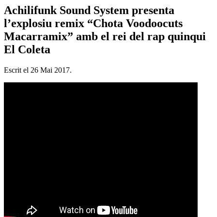
Achilifunk Sound System presenta
l’explosiu remix “Chota Voodoocuts
Macarramix” amb el rei del rap quinqui
El Coleta
Escrit el
26 Mai 2017
.