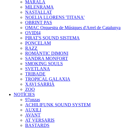
MARALA
MILENRAMA
NASTALLAT
NOELIA LLORENS 'TITANA'
OBRINT PAS
OMAC Orquestra de Músiques d'Arrel de Catalunya
OVIDI4
PIRAT'S SOUND SISTEMA
PONCELAM
RAZZ
ROMÀNTIC DIMONI
SANDRA MONFORT
SMOKING SOULS
SVETLANA
TRIBADE
TROPICAL GALAXIA
XAVI SARRIÀ
ZOO
NOTÍCIES
97onzas
ACHILIFUNK SOUND SYSTEM
AUXILI
AVANT
AT VERSARIS
BASTARDS