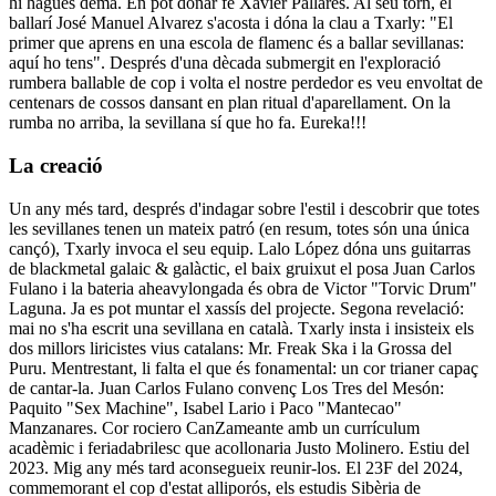
hi hagués demà. En pot donar fe Xavier Pallarés. Al seu torn, el
ballarí José Manuel Alvarez s'acosta i dóna la clau a Txarly: "El
primer que aprens en una escola de flamenc és a ballar sevillanas:
aquí ho tens". Després d'una dècada submergit en l'exploració
rumbera ballable de cop i volta el nostre perdedor es veu envoltat de
centenars de cossos dansant en plan ritual d'aparellament. On la
rumba no arriba, la sevillana sí que ho fa. Eureka!!!
La creació
Un any més tard, després d'indagar sobre l'estil i descobrir que totes
les sevillanes tenen un mateix patró (en resum, totes són una única
cançó), Txarly invoca el seu equip. Lalo López dóna uns guitarras
de blackmetal galaic & galàctic, el baix gruixut el posa Juan Carlos
Fulano i la bateria aheavylongada és obra de Victor "Torvic Drum"
Laguna. Ja es pot muntar el xassís del projecte. Segona revelació:
mai no s'ha escrit una sevillana en català. Txarly insta i insisteix els
dos millors liricistes vius catalans: Mr. Freak Ska i la Grossa del
Puru. Mentrestant, li falta el que és fonamental: un cor trianer capaç
de cantar-la. Juan Carlos Fulano convenç Los Tres del Mesón:
Paquito "Sex Machine", Isabel Lario i Paco "Mantecao"
Manzanares. Cor rociero CanZameante amb un currículum
acadèmic i feriadabrilesc que acollonaria Justo Molinero. Estiu del
2023. Mig any més tard aconsegueix reunir-los. El 23F del 2024,
commemorant el cop d'estat alliporós, els estudis Sibèria de