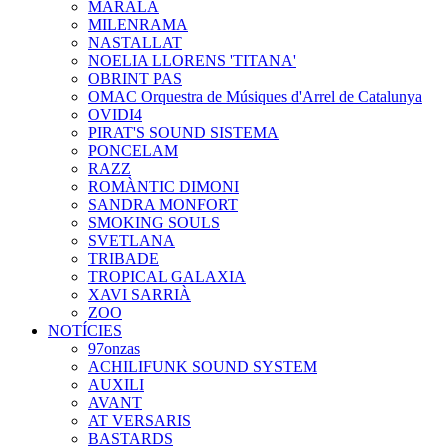
MARALA
MILENRAMA
NASTALLAT
NOELIA LLORENS 'TITANA'
OBRINT PAS
OMAC Orquestra de Músiques d'Arrel de Catalunya
OVIDI4
PIRAT'S SOUND SISTEMA
PONCELAM
RAZZ
ROMÀNTIC DIMONI
SANDRA MONFORT
SMOKING SOULS
SVETLANA
TRIBADE
TROPICAL GALAXIA
XAVI SARRIÀ
ZOO
NOTÍCIES
97onzas
ACHILIFUNK SOUND SYSTEM
AUXILI
AVANT
AT VERSARIS
BASTARDS