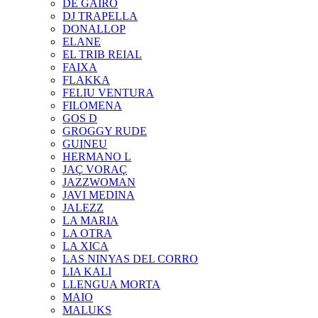
DE GAIRÓ
DJ TRAPELLA
DONALLOP
ELANE
EL TRIB REIAL
FAIXA
FLAKKA
FELIU VENTURA
FILOMENA
GOS D
GROGGY RUDE
GUINEU
HERMANO L
JAÇ VORAÇ
JAZZWOMAN
JAVI MEDINA
JALEZZ
LA MARIA
LA OTRA
LA XICA
LAS NINYAS DEL CORRO
LIA KALI
LLENGUA MORTA
MAIO
MALUKS