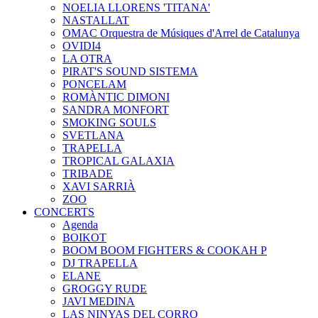
NOELIA LLORENS 'TITANA'
NASTALLAT
OMAC Orquestra de Músiques d'Arrel de Catalunya
OVIDI4
LA OTRA
PIRAT'S SOUND SISTEMA
PONCELAM
ROMÀNTIC DIMONI
SANDRA MONFORT
SMOKING SOULS
SVETLANA
TRAPELLA
TROPICAL GALAXIA
TRIBADE
XAVI SARRIÀ
ZOO
CONCERTS
Agenda
BOIKOT
BOOM BOOM FIGHTERS & COOKAH P
DJ TRAPELLA
ELANE
GROGGY RUDE
JAVI MEDINA
LAS NINYAS DEL CORRO