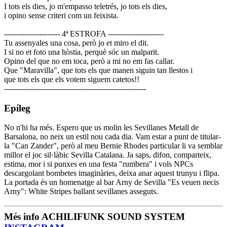
I tots els dies, jo m'empasso teletrés, jo tots els dies,
i opino sense criteri com un feixista.
---------------------- 4ª ESTROFA ----------------------
Tu assenyales una cosa, però jo et miro el dit.
I si no et foto una hòstia, perquè sóc un malparit.
Opino del que no em toca, però a mi no em fas callar.
Que "Maravilla", que tots els que manen siguin tan llestos i
que tots els que els votem siguem catetos!!
--------------------------------------------------------
Epíleg
No n'hi ha més. Espero que us molin les Sevillanes Metall de
Barsalona, no neix un estil nou cada dia. Vam estar a punt de titular-
la "Can Zander", però al meu Bernie Rhodes particular li va semblar
millor el joc sil·làbic Sevilla Catalana. Ja saps, difon, comparteix,
estima, mor i si punxes en una festa "rumbera" i vols NPCs
descargolant bombetes imaginàries, deixa anar aquest trunyu i flipa.
La portada és un homenatge al bar Arny de Sevilla "Es veuen necis
Arny": White Stripes ballant sevillanes asseguts.
Més info ACHILIFUNK SOUND SYSTEM