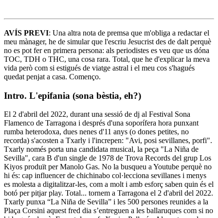
AVÍS PREVI
: Una altra nota de premsa que m'obliga a redactar el
meu mànager, he de simular que l'escriu Jesucrist des de dalt perquè
no es pot fer en primera persona: als periodistes es veu que us dóna
TOC, TDH o THC, una cosa rara. Total, que he d'explicar la meva
vida però com si estigués de viatge astral i el meu cos s'hagués
quedat penjat a casa. Començo.
Intro. L'epifania (sona bèstia, eh?)
El 2 d'abril del 2022, durant una sessió de dj al Festival Sona
Flamenco de Tarragona i després d'una soporífera hora punxant
rumba heterodoxa, dues nenes d'11 anys (o dones petites, no
recorda) s'acosten a Txarly i l'increpen: "Avi, posi sevillanes, porfi".
Txarly només porta una candidata musical, la peça "La Niña de
Sevilla", cara B d'un single de 1978 de Trova Records del grup Los
Kiyos produït per Manolo Gas. No la busqueu a Youtube perquè no
hi és: cap influencer de chichinabo col·lecciona sevillanes i menys
es molesta a digitalitzar-les, com a molt i amb esforç saben quin és el
botó per pitjar play. Total... tornem a Tarragona el 2 d'abril del 2022.
Txarly punxa “La Niña de Sevilla” i les 500 persones reunides a la
Plaça Corsini aquest fred dia s’entreguen a les ballaruques com si no