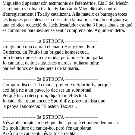
Miguelito Superstar són testimonis de l'efemèride. Els 3 del Mesón
es rejunten via Juan Carlos Fulano amb Miguelito als controls
d'enregistrament i Txarly catalitzant. Allà mateix es barregen totes
les líriques possibles i se'n descarten la majoria. Finalment guanya
una críptica redacció de l'achiliestafador escrita 3 hores abans en què
es combinen paraules sense sentit comprensible. Adjuntem lletra.
---------------------- 1a ESTROFA ----------------------
Un gitano i una cabra i el enano Holly One, Kim
Gutiérres, un Pitufo i un brigada homosexual.
Són temes que estan de moda, però no se’n pot parlar.
Jo cantaria, de totes aquestes merdes, guitarra mira:
parlaré doncs de la sequera i de la maria.
---------------------- 2a ESTROFA ----------------------
Comprar discos és la moda, prefereixo Sportinfly, perquè
així faig ric a un pavo, jo dec ser un subnormal.
Perquè tinc criteri propi, diga’m intel·lectual.
Jo cada dia, quan encenc Sportinfly, poso un llista que
la penya l'anomena: "Einstein Taxista".
---------------------- 3a ESTROFA ----------------------
Vés amb compte amb el que dius, perquè et poden denunciar.
Ets molt lliure de cantar-ho, però t'engarjolaran.
Això no té cap sentit, és la trista realitat.