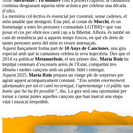
Amb
Salvavidas
i
Tu nombre
com a primers capítols, la cantautora
continua desgranant aquesta sèrie acústica per celebrar una dècada
d’ofici.
La memòria col·lectiva és essencial per construir, sense cadenes, el
món amable que desitgem. Esta piel, al costat de
Mocchi
, és un
homenatge a totes les persones i comunitats LGTBIQ+ que van
posar el cos per obrir-nos camí cap a la llibertat. Alhora, és també un
cant de resistència per a aquests temps foscos, en què els drets de
tantes persones arreu del món es veuen amenaçats.
Aquest llançament forma part de
10 Anys de Canciones
, una gira
especial amb què la cantautora celebra la seva trajectòria. Des que el
2014 va publicar
Metamorfosis
, el seu primer disc,
María Ruiz
ha
trepitjat centenars d’escenaris arreu de l’Estat, compartint tres
àlbums i moltes cançons amb un públic fidel i entregat.
Aquest 2025,
María Ruiz
prepara un viatge ple de sorpreses per
agrair aquest acompanyament constant.
“Ens sentim enormement
afortunades per tot el camí recorregut, l’aprenentatge i el públic tan
bonic que ho ha fet possible”
, diu. La gira serà una oportunitat per
tornar a cantar juntes aquelles cançons que han marcat una etapa
vital i musical irrepetible.