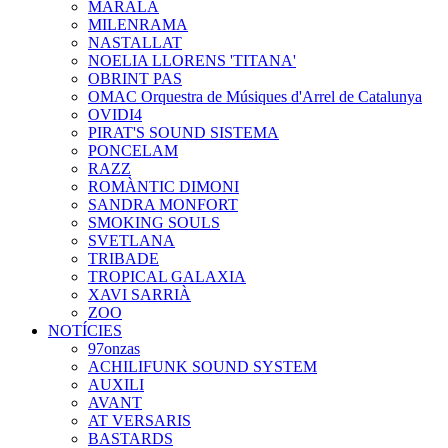
MARALA
MILENRAMA
NASTALLAT
NOELIA LLORENS 'TITANA'
OBRINT PAS
OMAC Orquestra de Músiques d'Arrel de Catalunya
OVIDI4
PIRAT'S SOUND SISTEMA
PONCELAM
RAZZ
ROMÀNTIC DIMONI
SANDRA MONFORT
SMOKING SOULS
SVETLANA
TRIBADE
TROPICAL GALAXIA
XAVI SARRIÀ
ZOO
NOTÍCIES
97onzas
ACHILIFUNK SOUND SYSTEM
AUXILI
AVANT
AT VERSARIS
BASTARDS