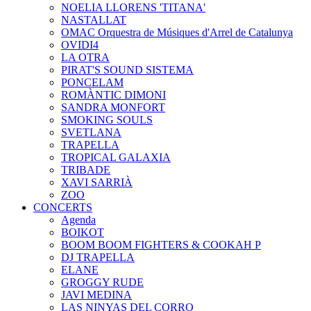
NOELIA LLORENS 'TITANA'
NASTALLAT
OMAC Orquestra de Músiques d'Arrel de Catalunya
OVIDI4
LA OTRA
PIRAT'S SOUND SISTEMA
PONCELAM
ROMÀNTIC DIMONI
SANDRA MONFORT
SMOKING SOULS
SVETLANA
TRAPELLA
TROPICAL GALAXIA
TRIBADE
XAVI SARRIÀ
ZOO
CONCERTS
Agenda
BOIKOT
BOOM BOOM FIGHTERS & COOKAH P
DJ TRAPELLA
ELANE
GROGGY RUDE
JAVI MEDINA
LAS NINYAS DEL CORRO