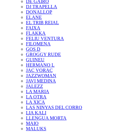
DE GAIRÓ
DJ TRAPELLA
DONALLOP
ELANE
EL TRIB REIAL
FAIXA
FLAKKA
FELIU VENTURA
FILOMENA
GOS D
GROGGY RUDE
GUINEU
HERMANO L
JAÇ VORAÇ
JAZZWOMAN
JAVI MEDINA
JALEZZ
LA MARIA
LA OTRA
LA XICA
LAS NINYAS DEL CORRO
LIA KALI
LLENGUA MORTA
MAIO
MALUKS