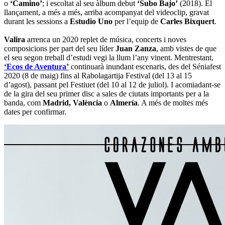
o
‘Camino’
; i escoltat al seu àlbum debut
‘Subo Bajo’
(2018). El
llançament, a més a més, arriba acompanyat del videoclip, gravat
durant les sessions a
Estudio Uno
per l’equip de
Carles Bixquert
.
Valira
arrenca un 2020 replet de música, concerts i noves
composicions per part del seu líder
Juan Zanza
, amb vistes de que
el seu segon treball d’estudi vegi la llum l’any vinent. Mentrestant,
‘Ecos de Aventura’
continuarà inundant escenaris, des del Séniafest
2020 (8 de maig) fins al Rabolagartija Festival (del 13 al 15
d’agost), passant pel Festiuet (del 10 al 12 de juliol). I acomiadant-se
de la gira del seu primer disc a sales de ciutats importants per a la
banda, com
Madrid, València
o
Almería
. A més de moltes més
dates per confirmar.