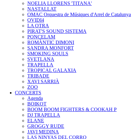
NOELIA LLORENS 'TITANA'
NASTALLAT
OMAC Orquestra de Músiques d'Arrel de Catalunya
OVIDI4
LA OTRA
PIRAT'S SOUND SISTEMA
PONCELAM
ROMÀNTIC DIMONI
SANDRA MONFORT
SMOKING SOULS
SVETLANA
TRAPELLA
TROPICAL GALAXIA
TRIBADE
XAVI SARRIÀ
ZOO
CONCERTS
Agenda
BOIKOT
BOOM BOOM FIGHTERS & COOKAH P
DJ TRAPELLA
ELANE
GROGGY RUDE
JAVI MEDINA
LAS NINYAS DEL CORRO