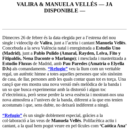
VALIRA & MANUELA VELLÉS — JA
DISPONIBLE —
Dimecres 26 de febrer és la data elegida per a l’estrena del nou
single i videoclip de
Valira
, junt a l’actriu i cantant
Manuela Vellés
.
Concebuda a la seva València natal i enregistrada a
Estudio Uno
(Madrid)
, junt a
Pablo Pulido (Amaral, Rayden, Leiva, Fito y
Fitipaldis, Nena Daconte o Marlango)
; i mesclada i masteritzada a
Estudio Fluxus
de Madrid, amb
Pau Paredes (Amatria o Elyella
DJs)
als comandaments.
“Refugio”
veu la llum com un veritable
regal, un autèntic himne a totes aquelles persones que són sinònim
de casa, de llar, persones amb les quals contar quan tot es torça. Una
cançó que ens mostra una nova versió més melòdica de la banda i
un so que busca experimentar amb la distorsió i algun toc
d’electrònica, però sense perdre la seva essència i mostrant-nos una
nova atmosfera a l’univers de la banda, diferent a la que ens tenien
acostumats i que, sens dubte, no deixarà indiferent a ningú.
“Refugio”
és un single doblement especial, gràcies a la
col·laboració a las veus de
Manuela Vellés
. Polifacètica actiu i
cantant, a la qual hem pogut veure en pel·lícules com
‘Caótica Ana’