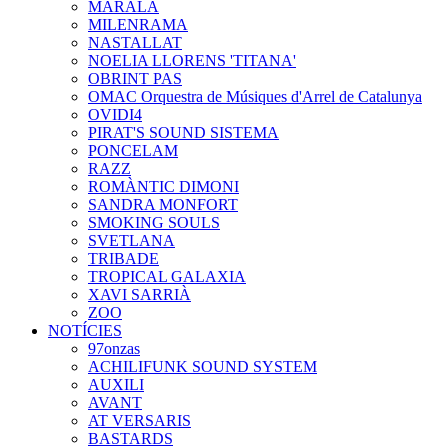
MARALA
MILENRAMA
NASTALLAT
NOELIA LLORENS 'TITANA'
OBRINT PAS
OMAC Orquestra de Músiques d'Arrel de Catalunya
OVIDI4
PIRAT'S SOUND SISTEMA
PONCELAM
RAZZ
ROMÀNTIC DIMONI
SANDRA MONFORT
SMOKING SOULS
SVETLANA
TRIBADE
TROPICAL GALAXIA
XAVI SARRIÀ
ZOO
NOTÍCIES
97onzas
ACHILIFUNK SOUND SYSTEM
AUXILI
AVANT
AT VERSARIS
BASTARDS