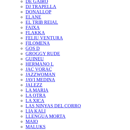
DE GAIRÓ
DJ TRAPELLA
DONALLOP
ELANE
EL TRIB REIAL
FAIXA
FLAKKA
FELIU VENTURA
FILOMENA
GOS D
GROGGY RUDE
GUINEU
HERMANO L
JAÇ VORAÇ
JAZZWOMAN
JAVI MEDINA
JALEZZ
LA MARIA
LA OTRA
LA XICA
LAS NINYAS DEL CORRO
LIA KALI
LLENGUA MORTA
MAIO
MALUKS