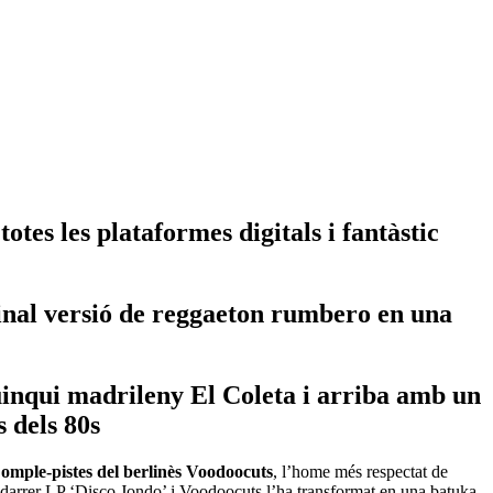
tes les plataformes digitals i fantàstic
ginal versió de reggaeton rumbero en una
uinqui madrileny El Coleta i arriba amb un
s dels 80s
 omple-pistes del berlinès Voodoocuts
, l’home més respectat de
darrer LP ‘Disco Jondo’ i Voodoocuts l’ha transformat en una batuka