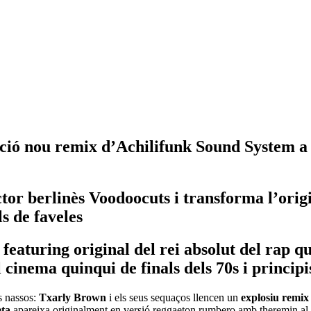
ió nou remix d’Achilifunk Sound System a to
tor berlinès Voodoocuts i transforma l’ori
s de faveles
eaturing original del rei absolut del rap q
 cinema quinqui de finals dels 70s i principi
us nassos:
Txarly Brown
i els seus sequaços llencen un
explosiu remix
eta
apareixa originalment en versió reggaeton rumbero amb theremin al 