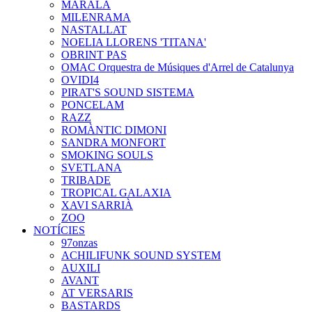
MARALA
MILENRAMA
NASTALLAT
NOELIA LLORENS 'TITANA'
OBRINT PAS
OMAC Orquestra de Músiques d'Arrel de Catalunya
OVIDI4
PIRAT'S SOUND SISTEMA
PONCELAM
RAZZ
ROMÀNTIC DIMONI
SANDRA MONFORT
SMOKING SOULS
SVETLANA
TRIBADE
TROPICAL GALAXIA
XAVI SARRIÀ
ZOO
NOTÍCIES
97onzas
ACHILIFUNK SOUND SYSTEM
AUXILI
AVANT
AT VERSARIS
BASTARDS