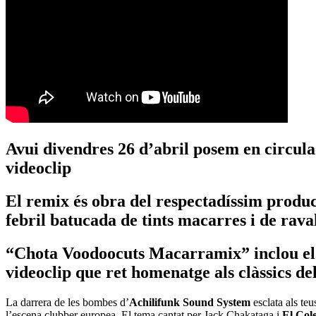
Avui divendres 26 d’abril posem en circulac
videoclip
El remix és obra del respectadíssim produc
febril batucada de tints macarres i de raval
“Chota Voodoocuts Macarramix” inclou el f
videoclip que ret homenatge als clàssics del
La darrera de les bombes d’
Achilifunk Sound System
esclata als te
l’escena clubber europea. El tema cantat per Jack Chakataga i
El Col