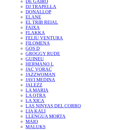
DE GAIRÓ
DJ TRAPELLA
DONALLOP
ELANE
EL TRIB REIAL
FAIXA
FLAKKA
FELIU VENTURA
FILOMENA
GOS D
GROGGY RUDE
GUINEU
HERMANO L
JAÇ VORAÇ
JAZZWOMAN
JAVI MEDINA
JALEZZ
LA MARIA
LA OTRA
LA XICA
LAS NINYAS DEL CORRO
LIA KALI
LLENGUA MORTA
MAIO
MALUKS