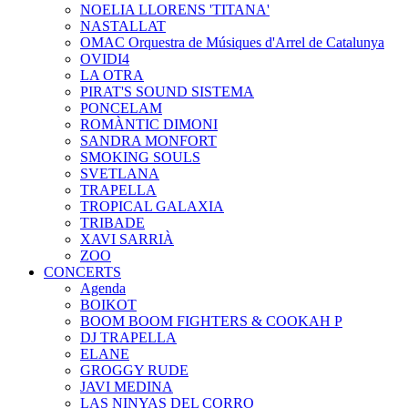
NOELIA LLORENS 'TITANA'
NASTALLAT
OMAC Orquestra de Músiques d'Arrel de Catalunya
OVIDI4
LA OTRA
PIRAT'S SOUND SISTEMA
PONCELAM
ROMÀNTIC DIMONI
SANDRA MONFORT
SMOKING SOULS
SVETLANA
TRAPELLA
TROPICAL GALAXIA
TRIBADE
XAVI SARRIÀ
ZOO
CONCERTS
Agenda
BOIKOT
BOOM BOOM FIGHTERS & COOKAH P
DJ TRAPELLA
ELANE
GROGGY RUDE
JAVI MEDINA
LAS NINYAS DEL CORRO