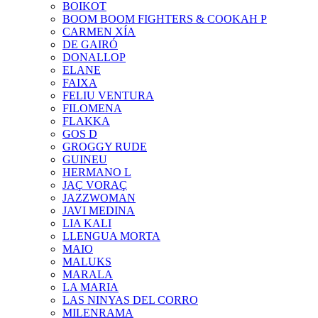
BOIKOT
BOOM BOOM FIGHTERS & COOKAH P
CARMEN XÍA
DE GAIRÓ
DONALLOP
ELANE
FAIXA
FELIU VENTURA
FILOMENA
FLAKKA
GOS D
GROGGY RUDE
GUINEU
HERMANO L
JAÇ VORAÇ
JAZZWOMAN
JAVI MEDINA
LIA KALI
LLENGUA MORTA
MAIO
MALUKS
MARALA
LA MARIA
LAS NINYAS DEL CORRO
MILENRAMA