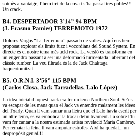
sotmès a xantatge, l’hem tret de la cova i s’ha passat tres pobles!!!
Un crack.
B4. DESPERTADOR 3’14” 94 BPM
(J. Erasmo Pamies) TERREMOTO 1972
Dolores Vargas “La Terremoto” passada de voltes. Aquí ens hem
proposat explorar els límits fuzz i vocordians del Sound System. En
directe és el nostre tema més acid rock. La versió es transforma en
un engendro passant a ser una deformació turmentada i aberrant del
clàssic rumber. La veu filtrada és la de Jack Chaktaga
traqueotomitzat.
B5. O.R.N.I. 3’56” 115 BPM
(Carlos Closa, Jack Tarradellas, Lalo López)
La idea inicial d’aquest track era fer un tema Northern Soul. Se’ns
va escapar de les mans quan el Jack va entendre malament les idees
del Txarly. Quan li vam sumar una lletra que el Lalo havia escrit per
un altre tema, es va embolicar la trocar definitivament. I a sobre l’hi
vam fer cantar a la nostra estimada artista revelació Maria Cambray.
Per rematar la feina li vam amputar estrofes. Així ha quedat... un
despropòsit genial!!!