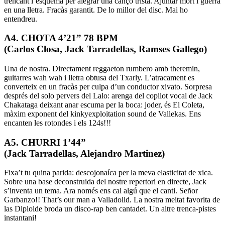
trencant l’esquema per alegrar una cançó trista. Ajuntar mort i guerra
en una lletra. Fracàs garantit. De lo millor del disc. Mai ho
entendreu.
A4. CHOTA 4’21” 78 BPM
(Carlos Closa, Jack Tarradellas, Ramses Gallego)
Una de nostra. Directament reggaeton rumbero amb theremin,
guitarres wah wah i lletra obtusa del Txarly. L’atracament es
converteix en un fracàs per culpa d’un conductor xivato. Sorpresa
després del solo pervers del Lalo: arenga del copilot vocal de Jack
Chakataga deixant anar escuma per la boca: joder, és El Coleta,
màxim exponent del kinkyexploitation sound de Vallekas. Ens
encanten les rotondes i els 124s!!!
A5. CHURRI 1’44”
(Jack Tarradellas, Alejandro Martinez)
Fixa’t tu quina parida: descojonaíca per la meva elasticitat de xica.
Sobre una base deconstruida del nostre repertori en directe, Jack
s’inventa un tema. Ara només ens cal algú que el canti. Señor
Garbanzo!! That’s our man a Valladolid. La nostra meitat favorita de
las Diploide broda un disco-rap ben cantadet. Un altre trenca-pistes
instantani!