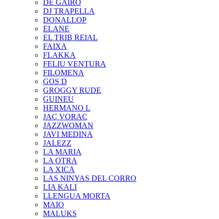
DE GAIRÓ
DJ TRAPELLA
DONALLOP
ELANE
EL TRIB REIAL
FAIXA
FLAKKA
FELIU VENTURA
FILOMENA
GOS D
GROGGY RUDE
GUINEU
HERMANO L
JAÇ VORAÇ
JAZZWOMAN
JAVI MEDINA
JALEZZ
LA MARIA
LA OTRA
LA XICA
LAS NINYAS DEL CORRO
LIA KALI
LLENGUA MORTA
MAIO
MALUKS