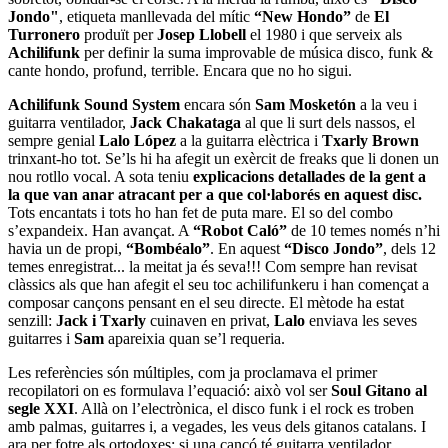
Jondo"
, etiqueta manllevada del mític
“New Hondo”
de
El
Turronero
produït per
Josep Llobell
el 1980 i que serveix als
Achilifunk
per definir la suma improvable de música disco, funk &
cante hondo, profund, terrible. Encara que no ho sigui.
Achilifunk Sound System
encara són
Sam Mosketón
a la veu i
guitarra ventilador,
Jack Chakataga
al que li surt dels nassos, el
sempre genial
Lalo López
a la guitarra elèctrica i
Txarly Brown
trinxant-ho tot. Se’ls hi ha afegit un exèrcit de freaks que li donen un
nou rotllo vocal. A sota teniu
explicacions detallades de la gent a
la que van anar atracant per a que col·laborés en aquest disc.
Tots encantats i tots ho han fet de puta mare. El so del combo
s’expandeix. Han avançat. A
“Robot Caló”
de 10 temes només n’hi
havia un de propi,
“Bombéalo”
. En aquest
“Disco Jondo”
, dels 12
temes enregistrat... la meitat ja és seva!!! Com sempre han revisat
clàssics als que han afegit el seu toc achilifunkeru i han començat a
composar cançons pensant en el seu directe. El mètode ha estat
senzill:
Jack i Txarly
cuinaven en privat,
Lalo
enviava les seves
guitarres i
Sam
apareixia quan se’l requeria.
Les referències són múltiples, com ja proclamava el primer
recopilatori on es formulava l’equació: això vol ser
Soul Gitano al
segle XXI
. Allà on l’electrònica, el disco funk i el rock es troben
amb palmas, guitarres i, a vegades, les veus dels gitanos catalans. I
ara per fotre als ortodoxes: si una cançó té guitarra ventilador,