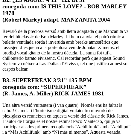
coneguda com: IS THIS LOVE? - BOB MARLEY
1978
(Robert Marley) adapt. MANZANITA 2004
Revisió de la preciosa versió amb lletra adaptada que Manzanita va
fer del hit clàssic de Bob Marley. Li hem canviat el patró rítmic a
buleria ventilada sorda i invertida amb breaks atmosfèrics que
fassegen d’esquena a la portentosa veu de Jonatan Ximenis, el
prodigi vocal gitano de la nostra dècada. La suma fot tuf a
chillouterio barato eivissenc. Cal recordar però que aquest Sound
System va néixer a Las Dalias d’Eivissa, fet que justifica aquest so
caspós balear.
B3. SUPERFREAK 3’31” 135 BPM
coneguda com: “SUPERFREAK”
(R. James, A. Miller) RICK JAMES 1981
Una altra versió vuitantera (i van quatre). Només ens ha faltat la
cabra! Camela i l’horterisme digital vuitatentro niuyorkí de
plexiglass es reuneixen en aquesta versió del clàssic de Rick James.
L’autor de l’orgia és el nostre estimat Paco Mantecao, qui ja va
participar als dos primers recopilatoris “Achilifunk” amb “Achilipú”
i a “Más Achilifunk” amb “Ni más ni menos”. Aquesta vegada,