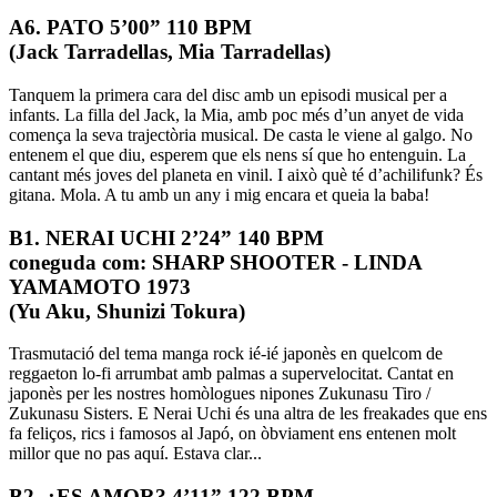
A6. PATO 5’00” 110 BPM
(Jack Tarradellas, Mia Tarradellas)
Tanquem la primera cara del disc amb un episodi musical per a
infants. La filla del Jack, la Mia, amb poc més d’un anyet de vida
comença la seva trajectòria musical. De casta le viene al galgo. No
entenem el que diu, esperem que els nens sí que ho entenguin. La
cantant més joves del planeta en vinil. I això què té d’achilifunk? És
gitana. Mola. A tu amb un any i mig encara et queia la baba!
B1. NERAI UCHI 2’24” 140 BPM
coneguda com: SHARP SHOOTER - LINDA
YAMAMOTO 1973
(Yu Aku, Shunizi Tokura)
Trasmutació del tema manga rock ié-ié japonès en quelcom de
reggaeton lo-fi arrumbat amb palmas a supervelocitat. Cantat en
japonès per les nostres homòlogues nipones Zukunasu Tiro /
Zukunasu Sisters. E Nerai Uchi és una altra de les freakades que ens
fa feliços, rics i famosos al Japó, on òbviament ens entenen molt
millor que no pas aquí. Estava clar...
B2. ¿ES AMOR? 4’11” 122 BPM