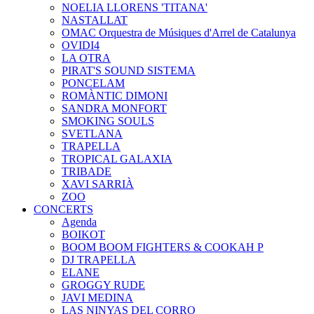
NOELIA LLORENS 'TITANA'
NASTALLAT
OMAC Orquestra de Músiques d'Arrel de Catalunya
OVIDI4
LA OTRA
PIRAT'S SOUND SISTEMA
PONCELAM
ROMÀNTIC DIMONI
SANDRA MONFORT
SMOKING SOULS
SVETLANA
TRAPELLA
TROPICAL GALAXIA
TRIBADE
XAVI SARRIÀ
ZOO
CONCERTS
Agenda
BOIKOT
BOOM BOOM FIGHTERS & COOKAH P
DJ TRAPELLA
ELANE
GROGGY RUDE
JAVI MEDINA
LAS NINYAS DEL CORRO