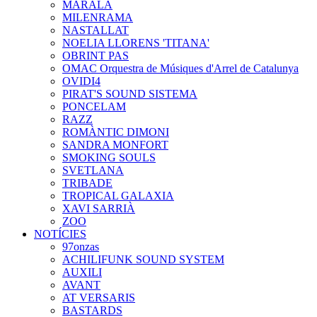
MARALA
MILENRAMA
NASTALLAT
NOELIA LLORENS 'TITANA'
OBRINT PAS
OMAC Orquestra de Músiques d'Arrel de Catalunya
OVIDI4
PIRAT'S SOUND SISTEMA
PONCELAM
RAZZ
ROMÀNTIC DIMONI
SANDRA MONFORT
SMOKING SOULS
SVETLANA
TRIBADE
TROPICAL GALAXIA
XAVI SARRIÀ
ZOO
NOTÍCIES
97onzas
ACHILIFUNK SOUND SYSTEM
AUXILI
AVANT
AT VERSARIS
BASTARDS