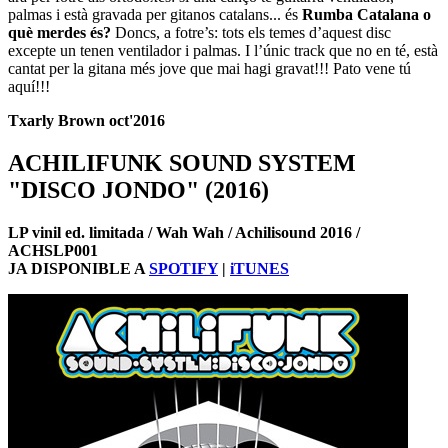
palmas i està gravada per gitanos catalans... és
Rumba Catalana o
què merdes és?
Doncs, a fotre’s: tots els temes d’aquest disc
excepte un tenen ventilador i palmas. I l’únic track que no en té, està
cantat per la gitana més jove que mai hagi gravat!!! Pato vene tú
aquí!!!
Txarly Brown oct'2016
ACHILIFUNK SOUND SYSTEM
"DISCO JONDO" (2016)
LP vinil ed. limitada / Wah Wah / Achilisound 2016 /
ACHSLP001
JA DISPONIBLE A
SPOTIFY
|
iTUNES