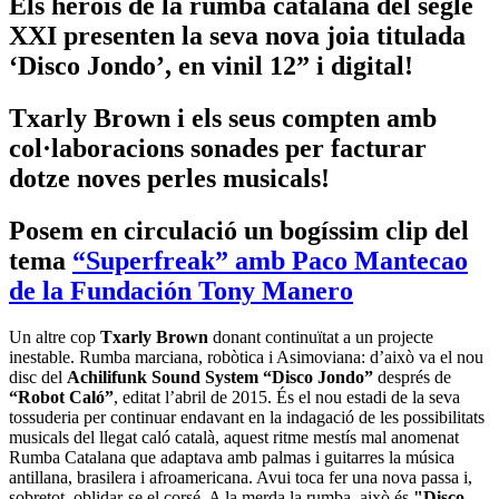
Els herois de la rumba catalana del segle
XXI presenten la seva nova joia titulada
‘Disco Jondo’, en vinil 12” i digital!
Txarly Brown i els seus compten amb
col·laboracions sonades per facturar
dotze noves perles musicals!
Posem en circulació un bogíssim clip del
tema
“Superfreak” amb Paco Mantecao
de la Fundación Tony Manero
Un altre cop
Txarly Brown
donant continuïtat a un projecte
inestable. Rumba marciana, robòtica i Asimoviana: d’això va el nou
disc del
Achilifunk Sound System
“Disco Jondo”
després de
“Robot Caló”
, editat l’abril de 2015. És el nou estadi de la seva
tossuderia per continuar endavant en la indagació de les possibilitats
musicals del llegat caló català, aquest ritme mestís mal anomenat
Rumba Catalana que adaptava amb palmas i guitarres la música
antillana, brasilera i afroamericana. Avui toca fer una nova passa i,
sobretot, oblidar-se el corsé. A la merda la rumba, això és
"Disco