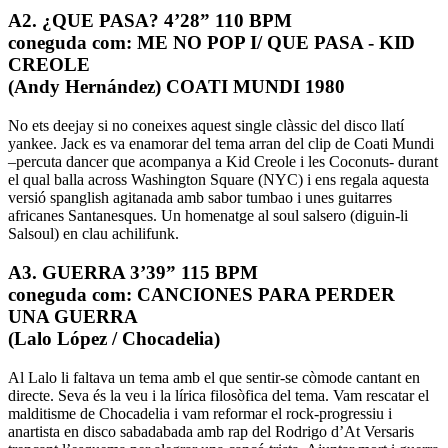
A2. ¿QUE PASA? 4’28” 110 BPM
coneguda com: ME NO POP I/ QUE PASA - KID
CREOLE
(Andy Hernández) COATI MUNDI 1980
No ets deejay si no coneixes aquest single clàssic del disco llatí
yankee. Jack es va enamorar del tema arran del clip de Coati Mundi
–percuta dancer que acompanya a Kid Creole i les Coconuts- durant
el qual balla across Washington Square (NYC) i ens regala aquesta
versió spanglish agitanada amb sabor tumbao i unes guitarres
africanes Santanesques. Un homenatge al soul salsero (diguin-li
Salsoul) en clau achilifunk.
A3. GUERRA 3’39” 115 BPM
coneguda com: CANCIONES PARA PERDER
UNA GUERRA
(Lalo López / Chocadelia)
Al Lalo li faltava un tema amb el que sentir-se còmode cantant en
directe. Seva és la veu i la lírica filosòfica del tema. Vam rescatar el
malditisme de Chocadelia i vam reformar el rock-progressiu i
anartista en disco sabadabada amb rap del Rodrigo d’At Versaris