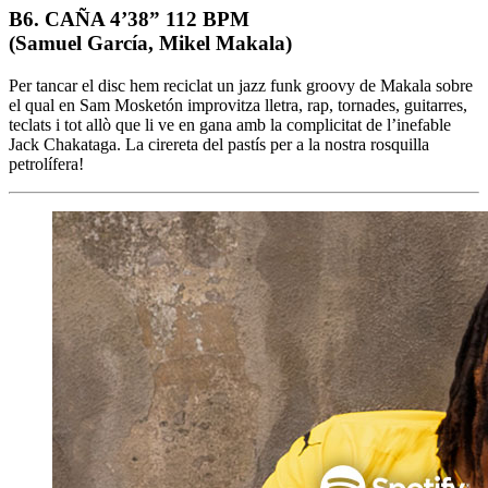
B6. CAÑA 4’38” 112 BPM
(Samuel García, Mikel Makala)
Per tancar el disc hem reciclat un jazz funk groovy de Makala sobre
el qual en Sam Mosketón improvitza lletra, rap, tornades, guitarres,
teclats i tot allò que li ve en gana amb la complicitat de l’inefable
Jack Chakataga. La cirereta del pastís per a la nostra rosquilla
petrolífera!