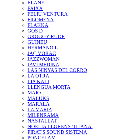
ELANE
FAIXA
FELIU VENTURA
FILOMENA
FLAKKA
GOS D
GROGGY RUDE
GUINEU
HERMANO L
JAÇ VORAÇ
JAZZWOMAN
JAVI MEDINA
LAS NINYAS DEL CORRO
LA OTRA
LIA KALI
LLENGUA MORTA
MAIO
MALUKS
MARALA
LA MARIA
MILENRAMA
NASTALLAT
NOELIA LLORENS 'TITANA'
PIRAT'S SOUND SISTEMA
PONCELAM