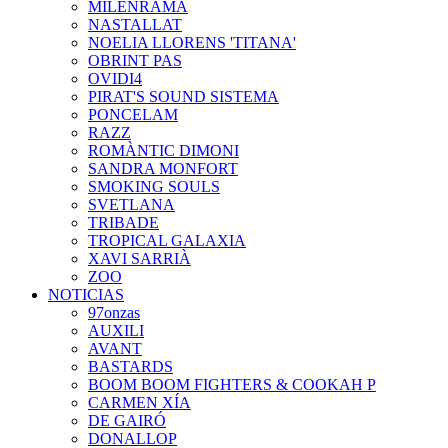
MILENRAMA
NASTALLAT
NOELIA LLORENS 'TITANA'
OBRINT PAS
OVIDI4
PIRAT'S SOUND SISTEMA
PONCELAM
RAZZ
ROMÀNTIC DIMONI
SANDRA MONFORT
SMOKING SOULS
SVETLANA
TRIBADE
TROPICAL GALAXIA
XAVI SARRIÀ
ZOO
NOTICIAS
97onzas
AUXILI
AVANT
BASTARDS
BOOM BOOM FIGHTERS & COOKAH P
CARMEN XÍA
DE GAIRÓ
DONALLOP