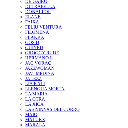
DE GAIRÓ
DJ TRAPELLA
DONALLOP
ELANE
FAIXA
FELIU VENTURA
FILOMENA
FLAKKA
GOS D
GUINEU
GROGGY RUDE
HERMANO L
JAÇ VORAÇ
JAZZWOMAN
JAVI MEDINA
JALEZZ
LIA KALI
LLENGUA MORTA
LA MARIA
LA OTRA
LA XICA
LAS NINYAS DEL CORRO
MAIO
MALUKS
MARALA