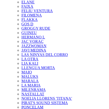
ELANE
FAIXA
FELIU VENTURA
FILOMENA
FLAKKA
GOS D
GROGGY RUDE
GUINEU
HERMANO L
JAÇ VORAÇ
JAZZWOMAN
JAVI MEDINA
LAS NINYAS DEL CORRO
LA OTRA
LIA KALI
LLENGUA MORTA
MAIO
MALUKS
MARALA
LA MARIA
MILENRAMA
NASTALLAT
NOELIA LLORENS 'TITANA'
PIRAT'S SOUND SISTEMA
PONCELAM