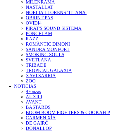
MILENRAMA
NASTALLAT
NOELIA LLORENS 'TITANA'
OBRINT PAS
OVIDI4
PIRAT'S SOUND SISTEMA
PONCELAM
RAZZ
ROMÀNTIC DIMONI
SANDRA MONFORT
SMOKING SOULS
SVETLANA
TRIBADE
TROPICAL GALAXIA
XAVI SARRIÀ
ZOO
NOTICIAS
97onzas
AUXILI
AVANT
BASTARDS
BOOM BOOM FIGHTERS & COOKAH P
CARMEN XÍA
DE GAIRÓ
DONALLOP