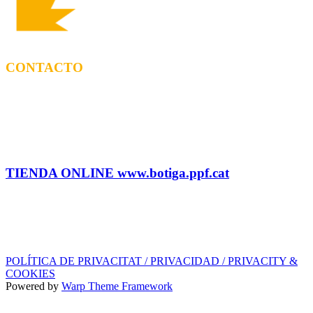
CONTACTO
CONTRATACIÓN
Tel: (+34) 615 27 69 02 contractacio@ppf.cat
ADMINISTRACIÓN Y TIENDA
Tel.: (+34) 93 878 74 80 comandes@ppf.cat
TIENDA ONLINE www.botiga.ppf.cat
SELLO DISCOGRÁFICO, LICENCIAS,
PROMOS y EDITORIAL
info@ppf.cat
POLÍTICA DE PRIVACITAT / PRIVACIDAD / PRIVACITY &
COOKIES
Powered by
Warp Theme Framework