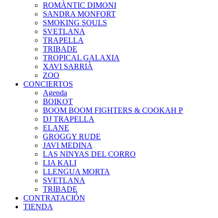
ROMÀNTIC DIMONI
SANDRA MONFORT
SMOKING SOULS
SVETLANA
TRAPELLA
TRIBADE
TROPICAL GALAXIA
XAVI SARRIÀ
ZOO
CONCIERTOS
Agenda
BOIKOT
BOOM BOOM FIGHTERS & COOKAH P
DJ TRAPELLA
ELANE
GROGGY RUDE
JAVI MEDINA
LAS NINYAS DEL CORRO
LIA KALI
LLENGUA MORTA
SVETLANA
TRIBADE
CONTRATACIÓN
TIENDA