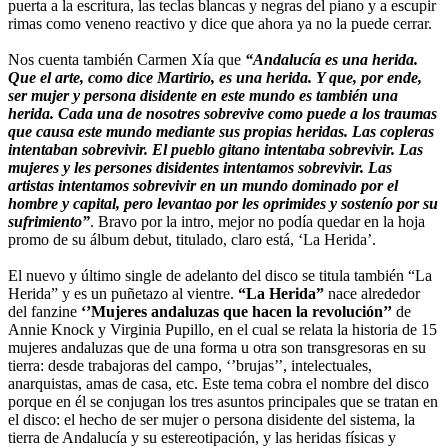
puerta a la escritura, las teclas blancas y negras del piano y a escupir
rimas como veneno reactivo y dice que ahora ya no la puede cerrar.
Nos cuenta también Carmen Xía que
“Andalucía es una herida.
Que el arte, como dice Martirio, es una herida. Y que, por ende,
ser mujer y persona disidente en este mundo es también una
herida. Cada una de nosotres sobrevive como puede a los traumas
que causa este mundo mediante sus propias heridas. Las copleras
intentaban sobrevivir. El pueblo gitano intentaba sobrevivir. Las
mujeres y les persones disidentes intentamos sobrevivir. Las
artistas intentamos sobrevivir en un mundo dominado por el
hombre y capital, pero levantao por les oprimides y sostenío por su
sufrimiento”
. Bravo por la intro, mejor no podía quedar en la hoja
promo de su álbum debut, titulado, claro está, ‘La Herida’.
El nuevo y último single de adelanto del disco se titula también “La
Herida” y es un puñetazo al vientre.
“La Herida”
nace alrededor
del fanzine
‘’Mujeres andaluzas que hacen la revolución’’
de
Annie Knock y Virginia Pupillo, en el cual se relata la historia de 15
mujeres andaluzas que de una forma u otra son transgresoras en su
tierra: desde trabajoras del campo, ‘’brujas’’, intelectuales,
anarquistas, amas de casa, etc. Este tema cobra el nombre del disco
porque en él se conjugan los tres asuntos principales que se tratan en
el disco: el hecho de ser mujer o persona disidente del sistema, la
tierra de Andalucía y su estereotipación, y las heridas físicas y