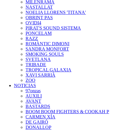
MILENRAMA
NASTALLAT
NOELIA LLORENS 'TITANA'
OBRINT PAS
OVIDI4
PIRAT'S SOUND SISTEMA
PONCELAM
RAZZ
ROMÀNTIC DIMONI
SANDRA MONFORT
SMOKING SOULS
SVETLANA
TRIBADE
TROPICAL GALAXIA
XAVI SARRIÀ
ZOO
NOTICIAS
97onzas
AUXILI
AVANT
BASTARDS
BOOM BOOM FIGHTERS & COOKAH P
CARMEN XÍA
DE GAIRÓ
DONALLOP