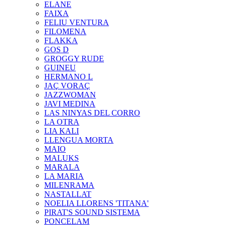
ELANE
FAIXA
FELIU VENTURA
FILOMENA
FLAKKA
GOS D
GROGGY RUDE
GUINEU
HERMANO L
JAÇ VORAÇ
JAZZWOMAN
JAVI MEDINA
LAS NINYAS DEL CORRO
LA OTRA
LIA KALI
LLENGUA MORTA
MAIO
MALUKS
MARALA
LA MARIA
MILENRAMA
NASTALLAT
NOELIA LLORENS 'TITANA'
PIRAT'S SOUND SISTEMA
PONCELAM