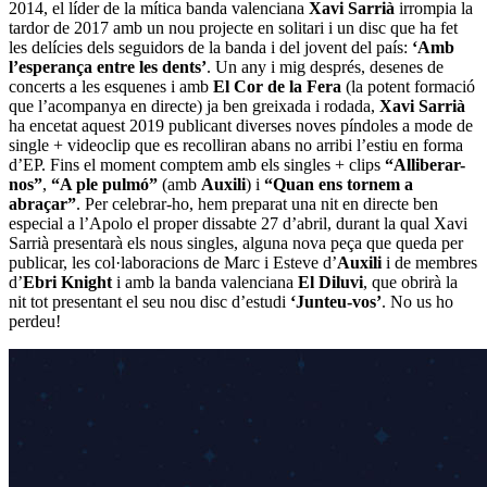
2014, el líder de la mítica banda valenciana
Xavi Sarrià
irrompia la
tardor de 2017 amb un nou projecte en solitari i un disc que ha fet
les delícies dels seguidors de la banda i del jovent del país:
‘Amb
l’esperança entre les dents’
. Un any i mig després, desenes de
concerts a les esquenes i amb
El Cor de la Fera
(la potent formació
que l’acompanya en directe) ja ben greixada i rodada,
Xavi Sarrià
ha encetat aquest 2019 publicant diverses noves píndoles a mode de
single + videoclip que es recolliran abans no arribi l’estiu en forma
d’EP. Fins el moment comptem amb els singles + clips
“Alliberar-
nos”
,
“A ple pulmó”
(amb
Auxili
) i
“Quan ens tornem a
abraçar”
. Per celebrar-ho, hem preparat una nit en directe ben
especial a l’Apolo el proper dissabte 27 d’abril, durant la qual Xavi
Sarrià presentarà els nous singles, alguna nova peça que queda per
publicar, les col·laboracions de Marc i Esteve d’
Auxili
i de membres
d’
Ebri Knight
i amb la banda valenciana
El Diluvi
, que obrirà la
nit tot presentant el seu nou disc d’estudi
‘Junteu-vos’
. No us ho
perdeu!