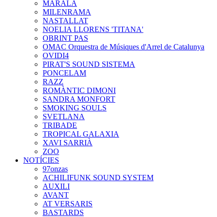
MARALA
MILENRAMA
NASTALLAT
NOELIA LLORENS 'TITANA'
OBRINT PAS
OMAC Orquestra de Músiques d'Arrel de Catalunya
OVIDI4
PIRAT'S SOUND SISTEMA
PONCELAM
RAZZ
ROMÀNTIC DIMONI
SANDRA MONFORT
SMOKING SOULS
SVETLANA
TRIBADE
TROPICAL GALAXIA
XAVI SARRIÀ
ZOO
NOTÍCIES
97onzas
ACHILIFUNK SOUND SYSTEM
AUXILI
AVANT
AT VERSARIS
BASTARDS