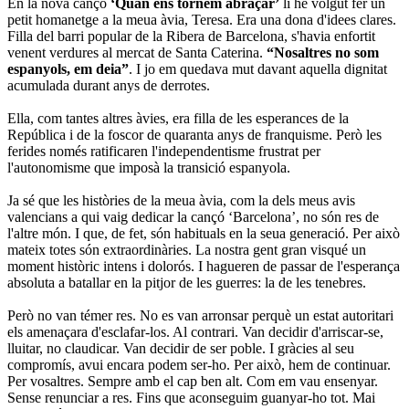
En la nova cançó
‘Quan ens tornem abraçar’
li he volgut fer un
petit homanetge a la meua àvia, Teresa. Era una dona d'idees clares.
Filla del barri popular de la Ribera de Barcelona, s'havia enfortit
venent verdures al mercat de Santa Caterina.
“Nosaltres no som
espanyols, em deia”
. I jo em quedava mut davant aquella dignitat
acumulada durant anys de derrotes.
Ella, com tantes altres àvies, era filla de les esperances de la
República i de la foscor de quaranta anys de franquisme. Però les
ferides només ratificaren l'independentisme frustrat per
l'autonomisme que imposà la transició espanyola.
Ja sé que les històries de la meua àvia, com la dels meus avis
valencians a qui vaig dedicar la cançó ‘Barcelona’, no són res de
l'altre món. I que, de fet, són habituals en la seua generació. Per això
mateix totes són extraordinàries. La nostra gent gran visqué un
moment històric intens i dolorós. I hagueren de passar de l'esperança
absoluta a batallar en la pitjor de les guerres: la de les tenebres.
Però no van témer res. No es van arronsar perquè un estat autoritari
els amenaçara d'esclafar-los. Al contrari. Van decidir d'arriscar-se,
lluitar, no claudicar. Van decidir de ser poble. I gràcies al seu
compromís, avui encara podem ser-ho. Per això, hem de continuar.
Per vosaltres. Sempre amb el cap ben alt. Com em vau ensenyar.
Sense renunciar a res. Fins que aconseguim guanyar-ho tot. Mai