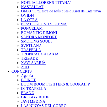
NOELIA LLORENS 'TITANA'
NASTALLAT
OMAC Orquestra de Músiques d'Arrel de Catalunya
OVIDI4
LA OTRA
PIRAT'S SOUND SISTEMA
PONCELAM
ROMÀNTIC DIMONI
SANDRA MONFORT
SMOKING SOULS
SVETLANA
TRAPELLA
TROPICAL GALAXIA
TRIBADE
XAVI SARRIÀ
ZOO
CONCERTS
Agenda
BOIKOT
BOOM BOOM FIGHTERS & COOKAH P
DJ TRAPELLA
ELANE
GROGGY RUDE
JAVI MEDINA
LAS NINYAS DEL CORRO