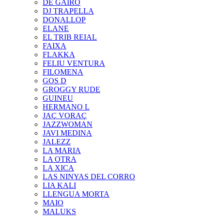
DE GAIRÓ
DJ TRAPELLA
DONALLOP
ELANE
EL TRIB REIAL
FAIXA
FLAKKA
FELIU VENTURA
FILOMENA
GOS D
GROGGY RUDE
GUINEU
HERMANO L
JAÇ VORAÇ
JAZZWOMAN
JAVI MEDINA
JALEZZ
LA MARIA
LA OTRA
LA XICA
LAS NINYAS DEL CORRO
LIA KALI
LLENGUA MORTA
MAIO
MALUKS