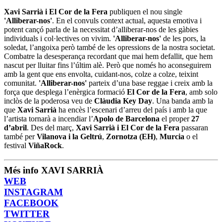
Xavi Sarrià i El Cor de la Fera
publiquen el nou single
'Alliberar-nos'
. En el convuls context actual, aquesta emotiva i
potent cançó parla de la necessitat d’alliberar-nos de les gàbies
individuals i col·lectives on vivim.
'Alliberar-nos'
de les pors, la
soledat, l’angoixa però també de les opressions de la nostra societat.
Combatre la desesperança recordant que mai hem defallit, que hem
nascut per lluitar fins l’últim alè. Però que només ho aconseguirem
amb la gent que ens envolta, cuidant-nos, colze a colze, teixint
comunitat.
'Alliberar-nos'
parteix d’una base reggae i creix amb la
força que desplega l’enèrgica formació
El Cor de la Fera
, amb solo
inclòs de la poderosa veu de
Clàudia Key Day
. Una banda amb la
que
Xavi Sarrià
ha encès l’escenari d’arreu del país i amb la que
l’artista tornarà a incendiar l’
Apolo de Barcelona
el proper
27
d’abril
. Des del març,
Xavi Sarrià i El Cor de la Fera
passaran
també per
Vilanova i la Geltrú
,
Zornotza (EH)
,
Murcia
o el
festival
ViñaRock
.
Més info XAVI SARRIÀ
WEB
INSTAGRAM
FACEBOOK
TWITTER