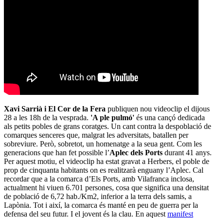
Xavi Sarrià i El Cor de la Fera
publiquen nou videoclip el dijous
28 a les 18h de la vesprada.
'A ple pulmó'
és una cançó dedicada
als petits pobles de grans coratges. Un cant contra la despoblació de
comarques senceres que, malgrat les adversitats, batallen per
sobreviure. Però, sobretot, un homenatge a la seua gent. Com les
generacions que han fet possible l’
Aplec dels Ports
durant 41 anys.
Per aquest motiu, el videoclip ha estat gravat a Herbers, el poble de
prop de cinquanta habitants on es realitzarà enguany l’Aplec. Cal
recordar que a la comarca d’Els Ports, amb Vilafranca inclosa,
actualment hi viuen 6.701 persones, cosa que significa una densitat
de població de 6,72 hab./Km2, inferior a la terra dels samis, a
Lapònia. Tot i així, la comarca és manté en peu de guerra per la
defensa del seu futur. I el jovent és la clau. En aquest
manifest