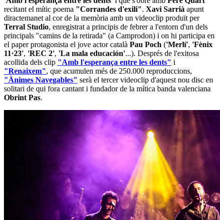
'Amb l'esperança entre les dents'
i que s'obre amb
Pere Quart
recitant el mític poema
"Corrandes d'exili"
.
Xavi Sarrià
apunt
diractemanet al cor de la memòria amb un videoclip produït per
Terral Studio
, enregistrat a principis de febrer a l'entorn d'un dels
principals "camins de la retirada" (a Camprodon) i on hi participa en
el paper protagonista el jove actor català
Pau Poch
(
'Merlí'
,
'Fènix
11·23'
,
'REC 2'
,
'La mala educación'
...). Després de l'exitosa
acollida dels clip
"Amb l'esperança entre les dents"
i
"Renaixem"
, que acumulen més de 250.000 reproduccions,
"Ànimes Navegables"
serà el tercer videoclip d'aquest nou disc en
solitari de qui fora cantant i fundador de la mítica banda valenciana
Obrint Pas
.