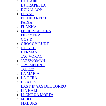
DE GAIRÓ
DJ TRAPELLA
DONALLOP
ELANE
EL TRIB REIAL
FAIXA
FLAKKA
FELIU VENTURA
FILOMENA
GOS D
GROGGY RUDE
GUINEU
HERMANO L
JAÇ VORAÇ
JAZZWOMAN
JAVI MEDINA
JALEZZ
LA MARIA
LA OTRA
LA XICA
LAS NINYAS DEL CORRO
LIA KALI
LLENGUA MORTA
MAIO
MALUKS