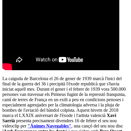
La caiguda de Barcelona el 26 de gener de 1939 marcà l'inici del
final de la guerra del 36 i precipità l'èxode republicà que s'havia
iniciat aquell mes. Durant el gener i el febrer de 1939 vora 500.000
persones van travessar els Pirineus fugint de la repressió franquista,
camí de terres de França en un exili a peu en condicions penoses i
especialment agreujades per la climatologia adversa i la pluja de
bombes de l'aviació del bàndol colpista. Aquest hivern de 2018
marca el LXXIX aniversari de l'èxode i l'artista valencià
Xavi
Sarrià
presenta precisament divendres 16 de febrer el seu nou
videoclip per
"Ànimes Navegables"
, una cançó del seu nou disc