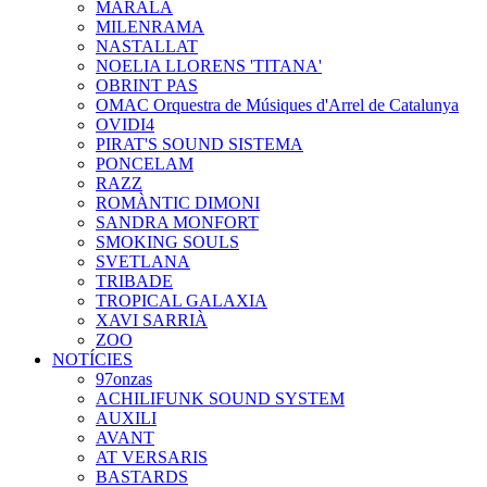
MARALA
MILENRAMA
NASTALLAT
NOELIA LLORENS 'TITANA'
OBRINT PAS
OMAC Orquestra de Músiques d'Arrel de Catalunya
OVIDI4
PIRAT'S SOUND SISTEMA
PONCELAM
RAZZ
ROMÀNTIC DIMONI
SANDRA MONFORT
SMOKING SOULS
SVETLANA
TRIBADE
TROPICAL GALAXIA
XAVI SARRIÀ
ZOO
NOTÍCIES
97onzas
ACHILIFUNK SOUND SYSTEM
AUXILI
AVANT
AT VERSARIS
BASTARDS