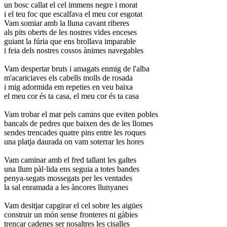
un bosc callat el cel immens negre i morat
i el teu foc que escalfava el meu cor esgotat
Vam somiar amb la lluna cavant riberes
als pits oberts de les nostres vides enceses
guiant la fúria que ens brollava imparable
i feia dels nostres cossos ànimes navegables
Vam despertar bruts i amagats enmig de l'alba
m'acariciaves els cabells molls de rosada
i mig adormida em repeties en veu baixa
el meu cor és ta casa, el meu cor és ta casa
Vam trobar el mar pels camins que eviten pobles
bancals de pedres que baixen des de les llomes
sendes trencades quatre pins entre les roques
una platja daurada on vam soterrar les hores
Vam caminar amb el fred tallant les galtes
una llum pàl·lida ens seguia a totes bandes
penya-segats mossegats per les ventades
la sal enramada a les àncores llunyanes
Vam desitjar capgirar el cel sobre les aigües
construir un món sense fronteres ni gàbies
trencar cadenes ser nosaltres les cisalles