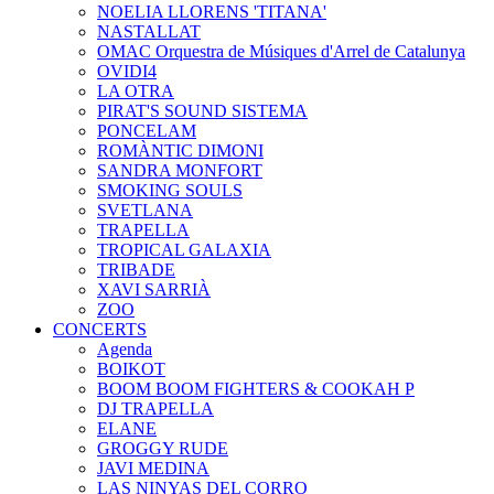
NOELIA LLORENS 'TITANA'
NASTALLAT
OMAC Orquestra de Músiques d'Arrel de Catalunya
OVIDI4
LA OTRA
PIRAT'S SOUND SISTEMA
PONCELAM
ROMÀNTIC DIMONI
SANDRA MONFORT
SMOKING SOULS
SVETLANA
TRAPELLA
TROPICAL GALAXIA
TRIBADE
XAVI SARRIÀ
ZOO
CONCERTS
Agenda
BOIKOT
BOOM BOOM FIGHTERS & COOKAH P
DJ TRAPELLA
ELANE
GROGGY RUDE
JAVI MEDINA
LAS NINYAS DEL CORRO