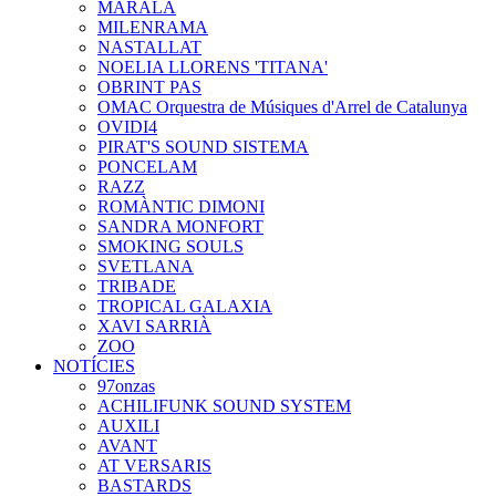
MARALA
MILENRAMA
NASTALLAT
NOELIA LLORENS 'TITANA'
OBRINT PAS
OMAC Orquestra de Músiques d'Arrel de Catalunya
OVIDI4
PIRAT'S SOUND SISTEMA
PONCELAM
RAZZ
ROMÀNTIC DIMONI
SANDRA MONFORT
SMOKING SOULS
SVETLANA
TRIBADE
TROPICAL GALAXIA
XAVI SARRIÀ
ZOO
NOTÍCIES
97onzas
ACHILIFUNK SOUND SYSTEM
AUXILI
AVANT
AT VERSARIS
BASTARDS