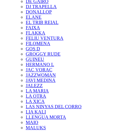
DE GAIRÓ
DJ TRAPELLA
DONALLOP
ELANE
EL TRIB REIAL
FAIXA
FLAKKA
FELIU VENTURA
FILOMENA
GOS D
GROGGY RUDE
GUINEU
HERMANO L
JAÇ VORAÇ
JAZZWOMAN
JAVI MEDINA
JALEZZ
LA MARIA
LA OTRA
LA XICA
LAS NINYAS DEL CORRO
LIA KALI
LLENGUA MORTA
MAIO
MALUKS