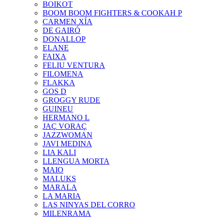
BOIKOT
BOOM BOOM FIGHTERS & COOKAH P
CARMEN XÍA
DE GAIRÓ
DONALLOP
ELANE
FAIXA
FELIU VENTURA
FILOMENA
FLAKKA
GOS D
GROGGY RUDE
GUINEU
HERMANO L
JAÇ VORAÇ
JAZZWOMAN
JAVI MEDINA
LIA KALI
LLENGUA MORTA
MAIO
MALUKS
MARALA
LA MARIA
LAS NINYAS DEL CORRO
MILENRAMA