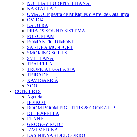
NOELIA LLORENS 'TITANA'
NASTALLAT
OMAC Orquestra de Músiques d'Arrel de Catalunya
OVIDI4
LA OTRA
PIRAT'S SOUND SISTEMA
PONCELAM
ROMÀNTIC DIMONI
SANDRA MONFORT
SMOKING SOULS
SVETLANA
TRAPELLA
TROPICAL GALAXIA
TRIBADE
XAVI SARRIÀ
ZOO
CONCERTS
Agenda
BOIKOT
BOOM BOOM FIGHTERS & COOKAH P
DJ TRAPELLA
ELANE
GROGGY RUDE
JAVI MEDINA
LAS NINYAS DEL CORRO