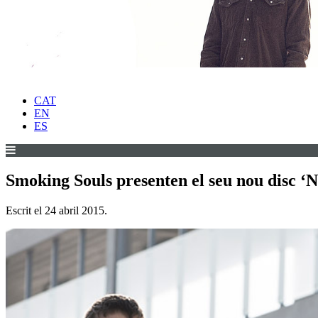
CAT
EN
ES
Smoking Souls presenten el seu nou disc ‘
Escrit el
24 abril 2015
.