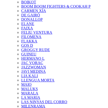
BOIKOT
BOOM BOOM FIGHTERS & COOKAH P
CARMEN XÍA
DE GAIRÓ
DONALLOP
ELANE
FAIXA
FELIU VENTURA
FILOMENA
FLAKKA
GOS D
GROGGY RUDE
GUINEU
HERMANO L
JAÇ VORAÇ
JAZZWOMAN
JAVI MEDINA
LIA KALI
LLENGUA MORTA
MAIO
MALUKS
MARALA
LA MARIA
LAS NINYAS DEL CORRO
MILENRAMA