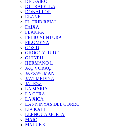
DE GAIRÓ
DJ TRAPELLA
DONALLOP
ELANE
EL TRIB REIAL
FAIXA
FLAKKA
FELIU VENTURA
FILOMENA
GOS D
GROGGY RUDE
GUINEU
HERMANO L
JAÇ VORAÇ
JAZZWOMAN
JAVI MEDINA
JALEZZ
LA MARIA
LA OTRA
LA XICA
LAS NINYAS DEL CORRO
LIA KALI
LLENGUA MORTA
MAIO
MALUKS