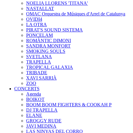
NOELIA LLORENS 'TITANA'
NASTALLAT
OMAC Orquestra de Músiques d'Arrel de Catalunya
OVIDI4
LA OTRA
PIRAT'S SOUND SISTEMA
PONCELAM
ROMÀNTIC DIMONI
SANDRA MONFORT
SMOKING SOULS
SVETLANA
TRAPELLA
TROPICAL GALAXIA
TRIBADE
XAVI SARRIÀ
ZOO
CONCERTS
Agenda
BOIKOT
BOOM BOOM FIGHTERS & COOKAH P
DJ TRAPELLA
ELANE
GROGGY RUDE
JAVI MEDINA
LAS NINYAS DEL CORRO