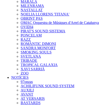
MARALA
MILENRAMA
NASTALLAT
NOELIA LLORENS 'TITANA'
OBRINT PAS
OMAC Orquestra de Músiques d'Arrel de Catalunya
OVIDI4
PIRAT'S SOUND SISTEMA
PONCELAM
RAZZ
ROMÀNTIC DIMONI
SANDRA MONFORT
SMOKING SOULS
SVETLANA
TRIBADE
TROPICAL GALAXIA
XAVI SARRIÀ
ZOO
NOTÍCIES
97onzas
ACHILIFUNK SOUND SYSTEM
AUXILI
AVANT
AT VERSARIS
BASTARDS