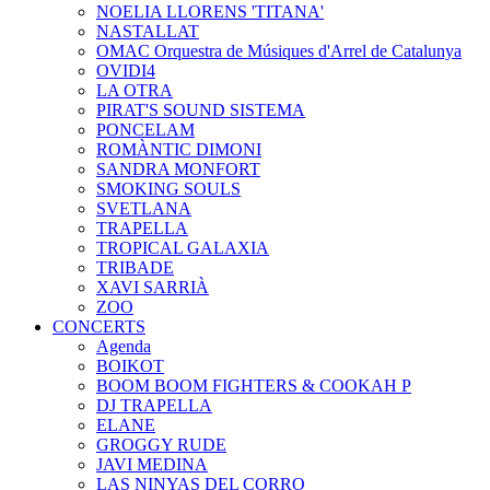
NOELIA LLORENS 'TITANA'
NASTALLAT
OMAC Orquestra de Músiques d'Arrel de Catalunya
OVIDI4
LA OTRA
PIRAT'S SOUND SISTEMA
PONCELAM
ROMÀNTIC DIMONI
SANDRA MONFORT
SMOKING SOULS
SVETLANA
TRAPELLA
TROPICAL GALAXIA
TRIBADE
XAVI SARRIÀ
ZOO
CONCERTS
Agenda
BOIKOT
BOOM BOOM FIGHTERS & COOKAH P
DJ TRAPELLA
ELANE
GROGGY RUDE
JAVI MEDINA
LAS NINYAS DEL CORRO