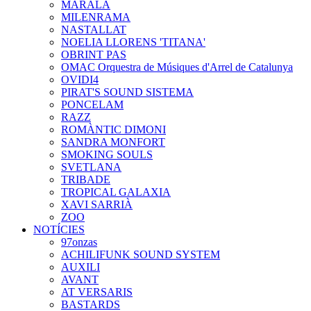
MARALA
MILENRAMA
NASTALLAT
NOELIA LLORENS 'TITANA'
OBRINT PAS
OMAC Orquestra de Músiques d'Arrel de Catalunya
OVIDI4
PIRAT'S SOUND SISTEMA
PONCELAM
RAZZ
ROMÀNTIC DIMONI
SANDRA MONFORT
SMOKING SOULS
SVETLANA
TRIBADE
TROPICAL GALAXIA
XAVI SARRIÀ
ZOO
NOTÍCIES
97onzas
ACHILIFUNK SOUND SYSTEM
AUXILI
AVANT
AT VERSARIS
BASTARDS