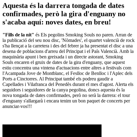
Aquesta és la darrera tongada de dates
confirmades, però la gira d'enguany no
s'acaba aquí: noves dates, en breu!
"Fills de la nit"
és Els pegolins Smoking Souls no paren. Arran de
la publicació del seu nou disc, 'Nòmades', el quartet valencià de rock
s'ha llençat a la carretera i des del febrer ja ha presentat el disc a una
desena de poblacions d'arreu del Principat i el País Valencià. Amb la
maquinària apunt i ben greixada i un directe astorant, Smoking
Souls encaren el gruix de dates de la gira d'enguany, que aquest
estiu concentra una vintena d'actuacions entre altres a festivals com
l'Acampada Jove de Montblanc, el Feslloc de Benlloc i l'Aplec dels
Ports a Cinctorres. Al Principat també els podreu gaudir a
Capellades i Vilafranca del Penedès durant el mes d'agost. Alerta els
seguidors i seguidores de la canya pegolina, doncs aquesta és la
nova tongada de dates confirmades, però no serà la darrera: el tour
d'enguany s'allargarà i encara tenim un bon paquet de concerts per
anunciar-vos!!!