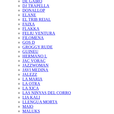
DE GAIRÓ
DJ TRAPELLA
DONALLOP
ELANE
EL TRIB REIAL
FAIXA
FLAKKA
FELIU VENTURA
FILOMENA
GOS D
GROGGY RUDE
GUINEU
HERMANO L
JAÇ VORAÇ
JAZZWOMAN
JAVI MEDINA
JALEZZ
LA MARIA
LA OTRA
LA XICA
LAS NINYAS DEL CORRO
LIA KALI
LLENGUA MORTA
MAIO
MALUKS