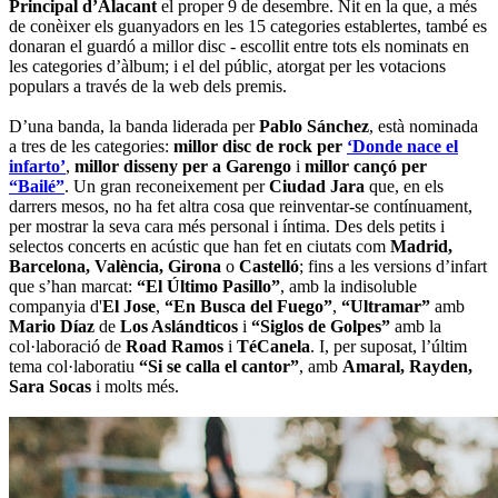
Principal d’Alacant
el proper 9 de desembre. Nit en la que, a més
de conèixer els guanyadors en les 15 categories establertes, també es
donaran el guardó a millor disc - escollit entre tots els nominats en
les categories d’àlbum; i el del públic, atorgat per les votacions
populars a través de la web dels premis.
D’una banda, la banda liderada per
Pablo Sánchez
, està nominada
a tres de les categories:
millor disc de rock per
‘Donde nace el
infarto’
,
millor disseny per a Garengo
i
millor cançó per
“Bailé”
. Un gran reconeixement per
Ciudad Jara
que, en els
darrers mesos, no ha fet altra cosa que reinventar-se contínuament,
per mostrar la seva cara més personal i íntima. Des dels petits i
selectos concerts en acústic que han fet en ciutats com
Madrid,
Barcelona, València, Girona
o
Castelló
; fins a les versions d’infart
que s’han marcat:
“El Último Pasillo”
, amb la indisoluble
companyia d'
El Jose
,
“En Busca del Fuego”
,
“Ultramar”
amb
Mario Díaz
de
Los Aslándticos
i
“Siglos de Golpes”
amb la
col·laboració de
Road Ramos
i
TéCanela
. I, per suposat, l’últim
tema col·laboratiu
“Si se calla el cantor”
, amb
Amaral, Rayden,
Sara Socas
i molts més.