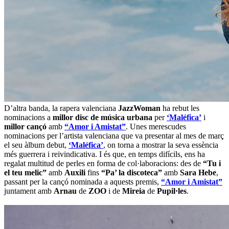
D’altra banda, la rapera valenciana
JazzWoman
ha rebut les
nominacions a
millor disc de música urbana
per
‘Maléfica’
i
millor cançó
amb
“Amor i Amistat”
. Unes merescudes
nominacions per l’artista valenciana que va presentar al mes de març
el seu àlbum debut,
‘Maléfica’
, on torna a mostrar la seva essència
més guerrera i reivindicativa. I és que, en temps difícils, ens ha
regalat multitud de perles en forma de col·laboracions: des de
“Tu i
el teu melic”
amb
Auxili
fins
“Pa’ la discoteca”
amb
Sara Hebe
,
passant per la cançó nominada a aquests premis,
“Amor i Amistat”
juntament amb
Arnau
de
ZOO
i de
Mireia
de
Pupil·les
.