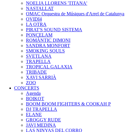
NOELIA LLORENS 'TITANA'
NASTALLAT
OMAC Orquestra de Músiques d'Arrel de Catalunya
OVIDI4
LA OTRA
PIRAT'S SOUND SISTEMA
PONCELAM
ROMÀNTIC DIMONI
SANDRA MONFORT
SMOKING SOULS
SVETLANA
TRAPELLA
TROPICAL GALAXIA
TRIBADE
XAVI SARRIÀ
ZOO
CONCERTS
Agenda
BOIKOT
BOOM BOOM FIGHTERS & COOKAH P
DJ TRAPELLA
ELANE
GROGGY RUDE
JAVI MEDINA
LAS NINYAS DEL CORRO