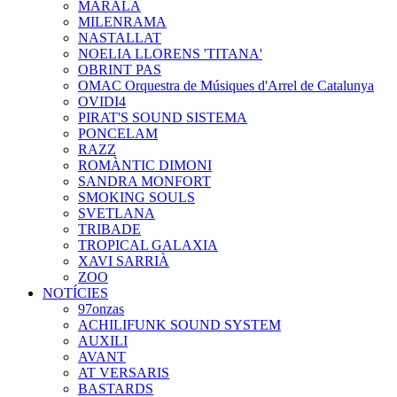
MARALA
MILENRAMA
NASTALLAT
NOELIA LLORENS 'TITANA'
OBRINT PAS
OMAC Orquestra de Músiques d'Arrel de Catalunya
OVIDI4
PIRAT'S SOUND SISTEMA
PONCELAM
RAZZ
ROMÀNTIC DIMONI
SANDRA MONFORT
SMOKING SOULS
SVETLANA
TRIBADE
TROPICAL GALAXIA
XAVI SARRIÀ
ZOO
NOTÍCIES
97onzas
ACHILIFUNK SOUND SYSTEM
AUXILI
AVANT
AT VERSARIS
BASTARDS