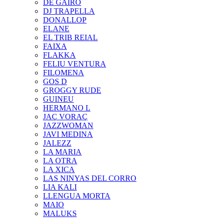
DE GAIRÓ
DJ TRAPELLA
DONALLOP
ELANE
EL TRIB REIAL
FAIXA
FLAKKA
FELIU VENTURA
FILOMENA
GOS D
GROGGY RUDE
GUINEU
HERMANO L
JAÇ VORAÇ
JAZZWOMAN
JAVI MEDINA
JALEZZ
LA MARIA
LA OTRA
LA XICA
LAS NINYAS DEL CORRO
LIA KALI
LLENGUA MORTA
MAIO
MALUKS