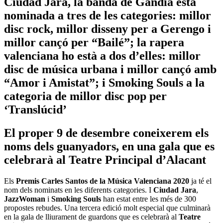
Ciudad Jara, la banda de Gandía està
nominada a tres de les categories: millor
disc rock, millor disseny per a Gerengo i
millor cançó per “Bailé”; la rapera
valenciana ho està a dos d’elles: millor
disc de música urbana i millor cançó amb
“Amor i Amistat”; i Smoking Souls a la
categoria de millor disc pop per
‘Translúcid’
El proper 9 de desembre coneixerem els
noms dels guanyadors, en una gala que es
celebrarà al Teatre Principal d’Alacant
Els
Premis Carles Santos de la Música Valenciana 2020
ja té el
nom dels nominats en les diferents categories. I
Ciudad Jara
,
JazzWoman
i
Smoking Souls
han estat entre les més de 300
propostes rebudes. Una tercera edició molt especial que culminarà
en la gala de lliurament de guardons que es celebrarà al
Teatre