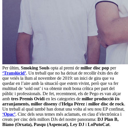
Per últim,
Smoking Souls
opta al premi de
millor disc pop
per
‘Translúcid’
. Un treball que no ha deixat de recollir èxits des de
que veiés la llum al novembre de 2019: un inici de gira que va
quedar en l’aire amb la situació que estem vivint, però que va fer
multitud de ‘sold out’ i va obtenir molt bona crítica per part del
públic i professionals. De fet, recentment, els de Pego es van alçar
amb
tres Premis Ovidi
en les categories de
millor producció i/o
arranjaments, millor disseny
d'
Helga Pérez
i
millor disc de rock
.
Un treball al qual també han donat una volta al seu nou EP confinat,
‘Opac’
. Cinc dels seus temes més aclamats, en clau d’electrònica i
creats per cinc dels millors DJs del nostre panorama:
DJ Plan B,
Biano (Orxata), Pasqu (Aspencat), Ley DJ
i
LoPutoCat
.