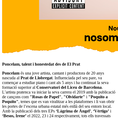
Poncelam, talent i honestedat des de El Prat
Poncelam
és una jove artista, cantant i productora de 20 anys
nascuda al
Prat de Llobregat
. Influenciada pel seu pare, va
començar a estudiar piano i cant als 5 anys i ha continuat la seva
formació superior al
Conservatori del Liceu de Barcelona
.
L’artista pratenca va iniciar la seva carrera el 2019 amb la publicació
de cançons com
"Rosas de Papel"
,
"Olvidarte"
i
"Poquito a
Poquito"
, temes que es van viralitzar a les plataformes i li van obrir
les portes de l’escena urbana estatal més enllà del seu entorn local.
Amb la publicació dels tres EPs
‘Lágrima de Ángel’
,
‘Vértigo’
i
‘Besos, Irene’
el 2022, 23 i 24 respectivament, tots ells travessats