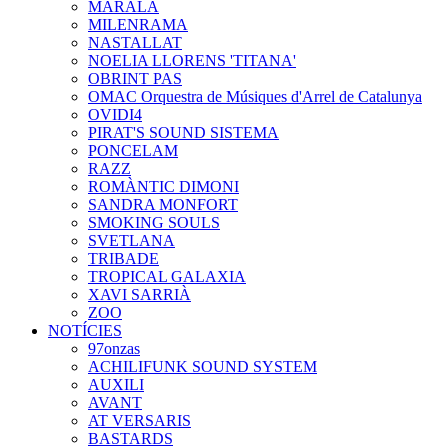
MARALA
MILENRAMA
NASTALLAT
NOELIA LLORENS 'TITANA'
OBRINT PAS
OMAC Orquestra de Músiques d'Arrel de Catalunya
OVIDI4
PIRAT'S SOUND SISTEMA
PONCELAM
RAZZ
ROMÀNTIC DIMONI
SANDRA MONFORT
SMOKING SOULS
SVETLANA
TRIBADE
TROPICAL GALAXIA
XAVI SARRIÀ
ZOO
NOTÍCIES
97onzas
ACHILIFUNK SOUND SYSTEM
AUXILI
AVANT
AT VERSARIS
BASTARDS