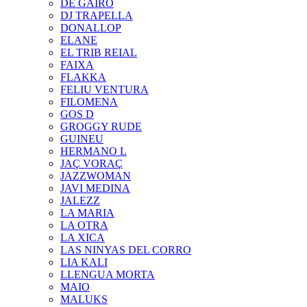
DE GAIRÓ
DJ TRAPELLA
DONALLOP
ELANE
EL TRIB REIAL
FAIXA
FLAKKA
FELIU VENTURA
FILOMENA
GOS D
GROGGY RUDE
GUINEU
HERMANO L
JAÇ VORAÇ
JAZZWOMAN
JAVI MEDINA
JALEZZ
LA MARIA
LA OTRA
LA XICA
LAS NINYAS DEL CORRO
LIA KALI
LLENGUA MORTA
MAIO
MALUKS