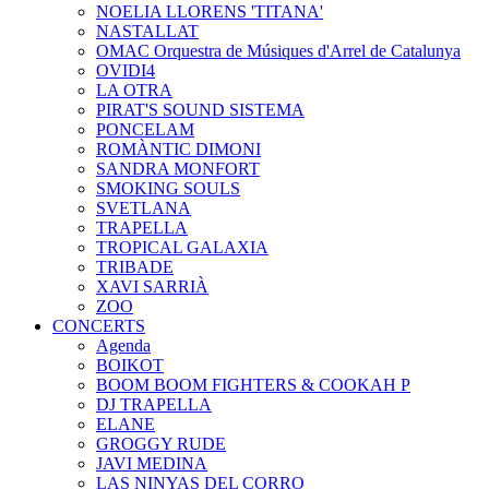
NOELIA LLORENS 'TITANA'
NASTALLAT
OMAC Orquestra de Músiques d'Arrel de Catalunya
OVIDI4
LA OTRA
PIRAT'S SOUND SISTEMA
PONCELAM
ROMÀNTIC DIMONI
SANDRA MONFORT
SMOKING SOULS
SVETLANA
TRAPELLA
TROPICAL GALAXIA
TRIBADE
XAVI SARRIÀ
ZOO
CONCERTS
Agenda
BOIKOT
BOOM BOOM FIGHTERS & COOKAH P
DJ TRAPELLA
ELANE
GROGGY RUDE
JAVI MEDINA
LAS NINYAS DEL CORRO