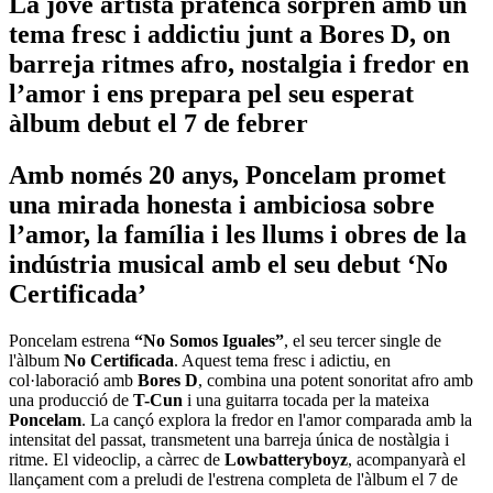
La jove artista pratenca sorprèn amb un
tema fresc i addictiu junt a Bores D, on
barreja ritmes afro, nostalgia i fredor en
l’amor i ens prepara pel seu esperat
àlbum debut el 7 de febrer
Amb només 20 anys, Poncelam promet
una mirada honesta i ambiciosa sobre
l’amor, la família i les llums i obres de la
indústria musical amb el seu debut ‘No
Certificada’
Poncelam estrena
“No Somos Iguales”
, el seu tercer single de
l'àlbum
No Certificada
. Aquest tema fresc i adictiu, en
col·laboració amb
Bores D
, combina una potent sonoritat afro amb
una producció de
T-Cun
i una guitarra tocada per la mateixa
Poncelam
. La cançó explora la fredor en l'amor comparada amb la
intensitat del passat, transmetent una barreja única de nostàlgia i
ritme. El videoclip, a càrrec de
Lowbatteryboyz
, acompanyarà el
llançament com a preludi de l'estrena completa de l'àlbum el 7 de