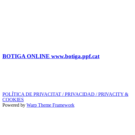
CONTRACTACIÓ
Litus Tenesa (+34) 615 27 69 02 | litus@ppf.cat
Marc Escribano (+34) 660 314 015 |
marc.em@ppf.cat
contractacio@ppf.cat
BOTIGA
Tel.: (+34) 93 878 74 80 comandes@ppf.cat
BOTIGA ONLINE www.botiga.ppf.cat
SEGELL DISCOGRÀFIC, LLICÈNCIES,
PROMOS i EDITORIAL
info@ppf.cat
POLÍTICA DE PRIVACITAT / PRIVACIDAD / PRIVACITY &
COOKIES
Powered by
Warp Theme Framework