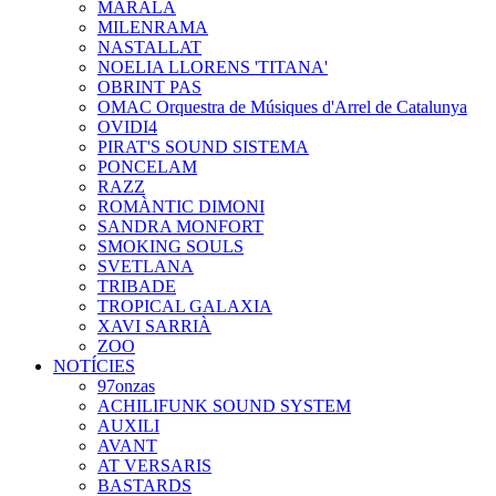
MARALA
MILENRAMA
NASTALLAT
NOELIA LLORENS 'TITANA'
OBRINT PAS
OMAC Orquestra de Músiques d'Arrel de Catalunya
OVIDI4
PIRAT'S SOUND SISTEMA
PONCELAM
RAZZ
ROMÀNTIC DIMONI
SANDRA MONFORT
SMOKING SOULS
SVETLANA
TRIBADE
TROPICAL GALAXIA
XAVI SARRIÀ
ZOO
NOTÍCIES
97onzas
ACHILIFUNK SOUND SYSTEM
AUXILI
AVANT
AT VERSARIS
BASTARDS