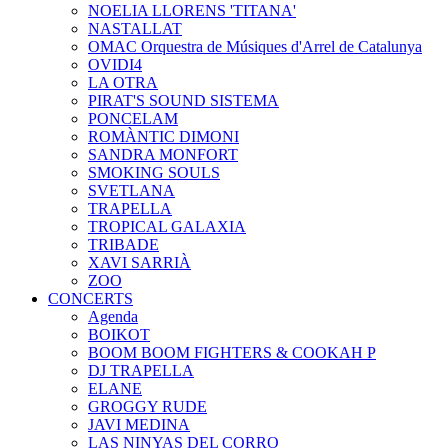
NOELIA LLORENS 'TITANA'
NASTALLAT
OMAC Orquestra de Músiques d'Arrel de Catalunya
OVIDI4
LA OTRA
PIRAT'S SOUND SISTEMA
PONCELAM
ROMÀNTIC DIMONI
SANDRA MONFORT
SMOKING SOULS
SVETLANA
TRAPELLA
TROPICAL GALAXIA
TRIBADE
XAVI SARRIÀ
ZOO
CONCERTS
Agenda
BOIKOT
BOOM BOOM FIGHTERS & COOKAH P
DJ TRAPELLA
ELANE
GROGGY RUDE
JAVI MEDINA
LAS NINYAS DEL CORRO