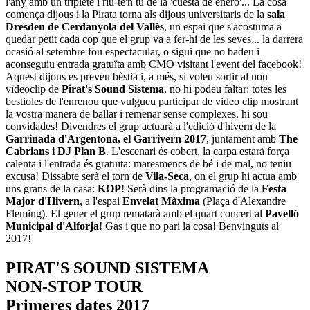
l'any amb un triplete i riu-te'n tu de la 'cuesta de enero'... La cosa
comença dijous i la Pirata torna als dijous universitaris de la
sala
Dresden de Cerdanyola del Vallès
, un espai que s'acostuma a
quedar petit cada cop que el grup va a fer-hi de les seves... la darrera
ocasió al setembre fou espectacular, o sigui que no badeu i
aconseguiu entrada gratuïta amb CMO visitant l'event del facebook!
Aquest dijous es preveu bèstia i, a més, si voleu sortir al nou
videoclip de
Pirat's Sound Sistema
, no hi podeu faltar: totes les
bestioles de l'enrenou que vulgueu participar de video clip mostrant
la vostra manera de ballar i remenar sense complexes, hi sou
convidades! Divendres el grup actuarà a l'edició d'hivern de la
Garrinada d'Argentona, el Garrivern 2017
, juntament amb
The
Cabrians i DJ Plan B
. L'escenari és cobert, la carpa estarà força
calenta i l'entrada és gratuïta: maresmencs de bé i de mal, no teniu
excusa! Dissabte serà el torn de
Vila-Seca
, on el grup hi actua amb
uns grans de la casa:
KOP
! Serà dins la programació de la
Festa
Major d'Hivern
, a l'espai
Envelat Màxima
(Plaça d'Alexandre
Fleming). El gener el grup rematarà amb el quart concert al
Pavelló
Municipal d'Alforja
! Gas i que no pari la cosa! Benvinguts al
2017!
PIRAT'S SOUND SISTEMA
NON-STOP TOUR
Primeres dates 2017