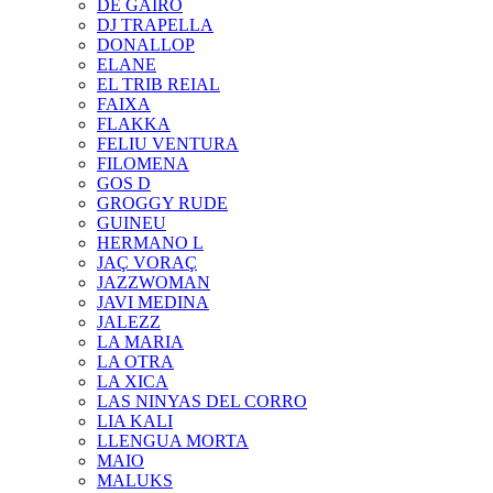
DE GAIRÓ
DJ TRAPELLA
DONALLOP
ELANE
EL TRIB REIAL
FAIXA
FLAKKA
FELIU VENTURA
FILOMENA
GOS D
GROGGY RUDE
GUINEU
HERMANO L
JAÇ VORAÇ
JAZZWOMAN
JAVI MEDINA
JALEZZ
LA MARIA
LA OTRA
LA XICA
LAS NINYAS DEL CORRO
LIA KALI
LLENGUA MORTA
MAIO
MALUKS