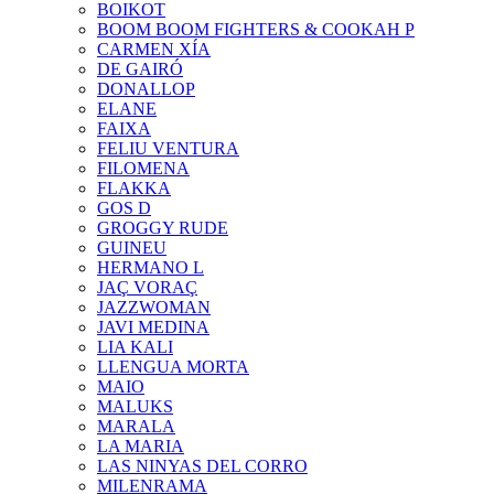
BOIKOT
BOOM BOOM FIGHTERS & COOKAH P
CARMEN XÍA
DE GAIRÓ
DONALLOP
ELANE
FAIXA
FELIU VENTURA
FILOMENA
FLAKKA
GOS D
GROGGY RUDE
GUINEU
HERMANO L
JAÇ VORAÇ
JAZZWOMAN
JAVI MEDINA
LIA KALI
LLENGUA MORTA
MAIO
MALUKS
MARALA
LA MARIA
LAS NINYAS DEL CORRO
MILENRAMA