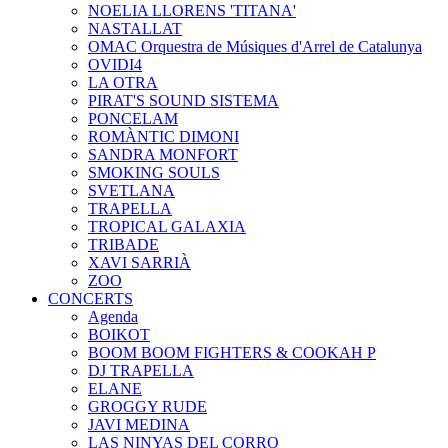
NOELIA LLORENS 'TITANA'
NASTALLAT
OMAC Orquestra de Músiques d'Arrel de Catalunya
OVIDI4
LA OTRA
PIRAT'S SOUND SISTEMA
PONCELAM
ROMÀNTIC DIMONI
SANDRA MONFORT
SMOKING SOULS
SVETLANA
TRAPELLA
TROPICAL GALAXIA
TRIBADE
XAVI SARRIÀ
ZOO
CONCERTS
Agenda
BOIKOT
BOOM BOOM FIGHTERS & COOKAH P
DJ TRAPELLA
ELANE
GROGGY RUDE
JAVI MEDINA
LAS NINYAS DEL CORRO