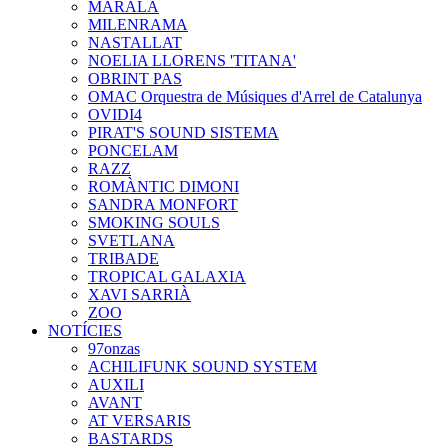
MARALA
MILENRAMA
NASTALLAT
NOELIA LLORENS 'TITANA'
OBRINT PAS
OMAC Orquestra de Músiques d'Arrel de Catalunya
OVIDI4
PIRAT'S SOUND SISTEMA
PONCELAM
RAZZ
ROMÀNTIC DIMONI
SANDRA MONFORT
SMOKING SOULS
SVETLANA
TRIBADE
TROPICAL GALAXIA
XAVI SARRIÀ
ZOO
NOTÍCIES
97onzas
ACHILIFUNK SOUND SYSTEM
AUXILI
AVANT
AT VERSARIS
BASTARDS