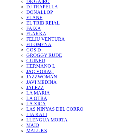
DE GAIRÓ
DJ TRAPELLA
DONALLOP
ELANE
EL TRIB REIAL
FAIXA
FLAKKA
FELIU VENTURA
FILOMENA
GOS D
GROGGY RUDE
GUINEU
HERMANO L
JAÇ VORAÇ
JAZZWOMAN
JAVI MEDINA
JALEZZ
LA MARIA
LA OTRA
LA XICA
LAS NINYAS DEL CORRO
LIA KALI
LLENGUA MORTA
MAIO
MALUKS