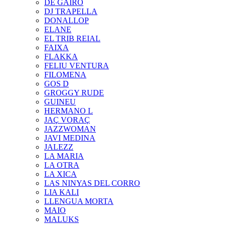
DE GAIRÓ
DJ TRAPELLA
DONALLOP
ELANE
EL TRIB REIAL
FAIXA
FLAKKA
FELIU VENTURA
FILOMENA
GOS D
GROGGY RUDE
GUINEU
HERMANO L
JAÇ VORAÇ
JAZZWOMAN
JAVI MEDINA
JALEZZ
LA MARIA
LA OTRA
LA XICA
LAS NINYAS DEL CORRO
LIA KALI
LLENGUA MORTA
MAIO
MALUKS