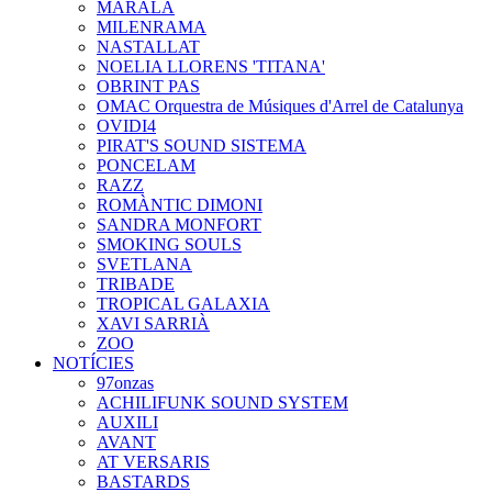
MARALA
MILENRAMA
NASTALLAT
NOELIA LLORENS 'TITANA'
OBRINT PAS
OMAC Orquestra de Músiques d'Arrel de Catalunya
OVIDI4
PIRAT'S SOUND SISTEMA
PONCELAM
RAZZ
ROMÀNTIC DIMONI
SANDRA MONFORT
SMOKING SOULS
SVETLANA
TRIBADE
TROPICAL GALAXIA
XAVI SARRIÀ
ZOO
NOTÍCIES
97onzas
ACHILIFUNK SOUND SYSTEM
AUXILI
AVANT
AT VERSARIS
BASTARDS