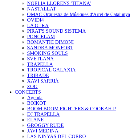
NOELIA LLORENS 'TITANA'
NASTALLAT
OMAC Orquestra de Músiques d'Arrel de Catalunya
OVIDI4
LA OTRA
PIRAT'S SOUND SISTEMA
PONCELAM
ROMÀNTIC DIMONI
SANDRA MONFORT
SMOKING SOULS
SVETLANA
TRAPELLA
TROPICAL GALAXIA
TRIBADE
XAVI SARRIÀ
ZOO
CONCERTS
Agenda
BOIKOT
BOOM BOOM FIGHTERS & COOKAH P
DJ TRAPELLA
ELANE
GROGGY RUDE
JAVI MEDINA
LAS NINYAS DEL CORRO