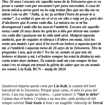
Tinc 26 anys i encara sóc aquella nena de la Teixonera que es va
posar a cantar com per encanteri i per pura necessitat. A casa hi
havia música arreu però no la vaig trobar fins que un dia em va
mirar i em va dir: “Júlia, sí, tu: ja arribat l’hora de posar-te a
cantar”. La veritat és que no sé si va ser ella o vaig ser jo, però des
d’aleshores que li canto cada dia. La música no se m’ha
desenganxat i amb ella ha nascut l’ambició. Encara sóc aquella
nena i amb 26 anys dono les gràcies a déu per deixar-me cantar-
vos cada dia i guanyar-me la vida amb això. Malgrat aquesta
ambició, que de vegades m’abraça i d’altres em mata. Així ho
sento ara mateix i per això li he escrit un bolero a aquesta part de
mi, a l’ambició i aquesta nena de 26 anys de la Teixonera. Tiro la
pregunta: i ara, què et dec? No ho sé, només sé que tots els
boleros et duran a mi, i el bolero sempre ha estat la distància més
curta entre dues ànimes. Tu estaràs amb mi com sempre hi has
estat i res ni ningú em treurà la glòria de saber que no ets només
un somni.
Lia Kali, BCN – maig de 2024
Qualsevol etiqueta queda curta per
Lia Kali
, la cantant del barri
barceloní de la Teixonera. Perquè quan canta, el món es posa del
revés. I ara ens regala un bolero... i quin bolero! A
“Qué te debo”
l’artista duu el bolero i l’urban a un nou lloc, amb producció del
sempre solvent
Toni Anzis
al beat i un magnífic videoclip de
Terral