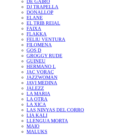
DE GAIRÓ
DJ TRAPELLA
DONALLOP
ELANE
EL TRIB REIAL
FAIXA
FLAKKA
FELIU VENTURA
FILOMENA
GOS D
GROGGY RUDE
GUINEU
HERMANO L
JAÇ VORAÇ
JAZZWOMAN
JAVI MEDINA
JALEZZ
LA MARIA
LA OTRA
LA XICA
LAS NINYAS DEL CORRO
LIA KALI
LLENGUA MORTA
MAIO
MALUKS