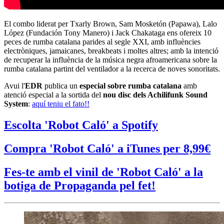
El combo liderat per Txarly Brown, Sam Mosketón (Papawa), Lalo
López (Fundación Tony Manero) i Jack Chakataga ens ofereix 10
peces de rumba catalana parides al segle XXI, amb influències
electròniques, jamaicanes, breakbeats i moltes altres; amb la intenció
de recuperar la influència de la música negra afroamericana sobre la
rumba catalana partint del ventilador a la recerca de noves sonoritats.
Avui l'
EDR
publica un
especial sobre rumba catalana
amb
atenció especial a la sortida del
nou disc dels Achilifunk Sound
System
:
aquí teniu el fato!!
Escolta 'Robot Caló' a Spotify
Compra 'Robot Caló' a iTunes per 8,99€
Fes-te amb el vinil de 'Robot Caló' a la
botiga de Propaganda pel fet!