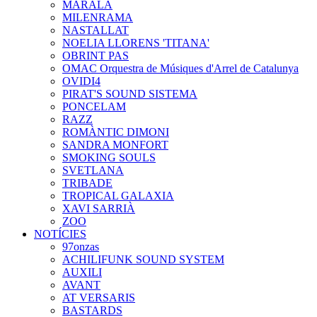
MARALA
MILENRAMA
NASTALLAT
NOELIA LLORENS 'TITANA'
OBRINT PAS
OMAC Orquestra de Músiques d'Arrel de Catalunya
OVIDI4
PIRAT'S SOUND SISTEMA
PONCELAM
RAZZ
ROMÀNTIC DIMONI
SANDRA MONFORT
SMOKING SOULS
SVETLANA
TRIBADE
TROPICAL GALAXIA
XAVI SARRIÀ
ZOO
NOTÍCIES
97onzas
ACHILIFUNK SOUND SYSTEM
AUXILI
AVANT
AT VERSARIS
BASTARDS