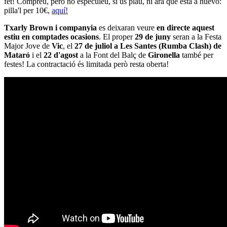
fet! Compreu, però no especuleu, si us plau, ni ara que està a huevo:
pilla'l per 10€,
aquí!
Txarly Brown i companyia
es deixaran veure
en directe aquest
estiu en comptades ocasions
. El proper
29 de juny
seran a la Festa
Major Jove de
Vic
, el
27 de juliol a Les Santes (Rumba Clash) de
Mataró
i el
22 d'agost
a la Font del Balç de
Gironella
també per
festes! La contractació és limitada però resta oberta!