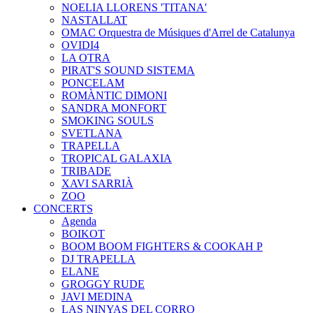
NOELIA LLORENS 'TITANA'
NASTALLAT
OMAC Orquestra de Músiques d'Arrel de Catalunya
OVIDI4
LA OTRA
PIRAT'S SOUND SISTEMA
PONCELAM
ROMÀNTIC DIMONI
SANDRA MONFORT
SMOKING SOULS
SVETLANA
TRAPELLA
TROPICAL GALAXIA
TRIBADE
XAVI SARRIÀ
ZOO
CONCERTS
Agenda
BOIKOT
BOOM BOOM FIGHTERS & COOKAH P
DJ TRAPELLA
ELANE
GROGGY RUDE
JAVI MEDINA
LAS NINYAS DEL CORRO