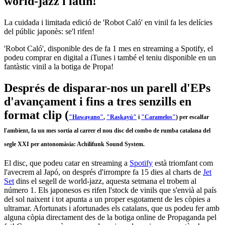
world-jazz i latin!
La cuidada i limitada edició de 'Robot Caló' en vinil fa les delícies
del públic japonès: se'l rifen!
'Robot Caló', disponible des de fa 1 mes en streaming a Spotify, el
podeu comprar en digital a iTunes i també el teniu disponible en un
fantàstic vinil a la botiga de Propa!
Després de disparar-nos un parell d'EPs
d'avançament i fins a tres senzills en
format clip (
"Hawayano"
,
"Raskayú"
i
"Caramelos"
) per escalfar
l'ambient, fa un mes sortia al carrer el nou disc del combo de rumba catalana del
segle XXI per antonomàsia:
Achilifunk Sound System
.
El disc, que podeu catar en streaming a
Spotify
està triomfant com
l'avecrem al Japó, on després d'irrompre fa 15 dies al charts de
Jet
Set
dins el segell de world-jazz, aquesta setmana el trobem al
número 1. Els japonesos es rifen l'stock de vinils que s'envià al país
del sol naixent i tot apunta a un proper esgotament de les còpies a
ultramar. Afortunats i afortunades els catalans, que us podeu fer amb
alguna còpia directament des de la botiga online de Propaganda pel