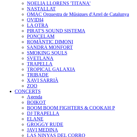
NOELIA LLORENS 'TITANA'
NASTALLAT
OMAC Orquestra de Músiques d'Arrel de Catalunya
OVIDI4
LA OTRA
PIRAT'S SOUND SISTEMA
PONCELAM
ROMÀNTIC DIMONI
SANDRA MONFORT
SMOKING SOULS
SVETLANA
TRAPELLA
TROPICAL GALAXIA
TRIBADE
XAVI SARRIÀ
ZOO
CONCERTS
Agenda
BOIKOT
BOOM BOOM FIGHTERS & COOKAH P
DJ TRAPELLA
ELANE
GROGGY RUDE
JAVI MEDINA
LAS NINYAS DEL CORRO