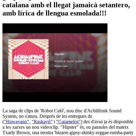
catalana amb el llegat jamaicà setantero,
amb lírica de llengua esmolada!!!
La saga de clips de 'Robot Caló', nou disc d'Achilifunk Sound
System, no s'atura. Després de les entregues de
(
"Hawayano"
,
"Raskayú"
i
"Caramelos"
) des d'avui ja és disponible
a les xarxes un nou videoclip. "Hipster" és, en paraules del mateix
Txarly Brown, una mostra 'bizarre-gipsy-skinky-reggae-rumba-party