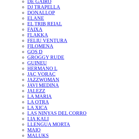
DE GAIRÓ
DJ TRAPELLA
DONALLOP
ELANE
EL TRIB REIAL
FAIXA
FLAKKA
FELIU VENTURA
FILOMENA
GOS D
GROGGY RUDE
GUINEU
HERMANO L
JAÇ VORAÇ
JAZZWOMAN
JAVI MEDINA
JALEZZ
LA MARIA
LA OTRA
LA XICA
LAS NINYAS DEL CORRO
LIA KALI
LLENGUA MORTA
MAIO
MALUKS