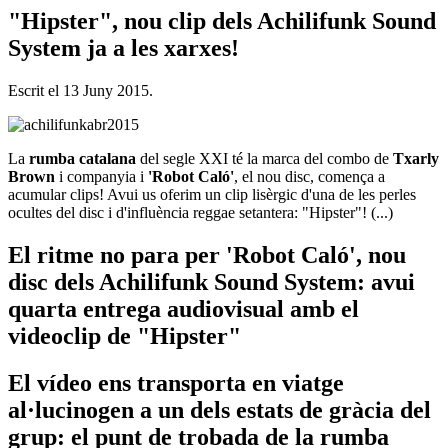
"Hipster", nou clip dels Achilifunk Sound
System ja a les xarxes!
Escrit el
13 Juny 2015
.
La
rumba catalana
del segle XXI té la marca del combo de
Txarly
Brown
i companyia i
'Robot Caló'
, el nou disc, comença a
acumular clips! Avui us oferim un clip lisèrgic d'una de les perles
ocultes del disc i d'influència reggae setantera: "Hipster"! (...)
El ritme no para per 'Robot Caló', nou
disc dels Achilifunk Sound System: avui
quarta entrega audiovisual amb el
videoclip de "Hipster"
El vídeo ens transporta en viatge
al·lucinogen a un dels estats de gràcia del
grup: el punt de trobada de la rumba