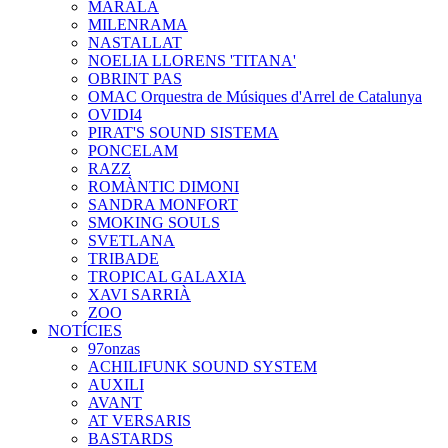
MARALA
MILENRAMA
NASTALLAT
NOELIA LLORENS 'TITANA'
OBRINT PAS
OMAC Orquestra de Músiques d'Arrel de Catalunya
OVIDI4
PIRAT'S SOUND SISTEMA
PONCELAM
RAZZ
ROMÀNTIC DIMONI
SANDRA MONFORT
SMOKING SOULS
SVETLANA
TRIBADE
TROPICAL GALAXIA
XAVI SARRIÀ
ZOO
NOTÍCIES
97onzas
ACHILIFUNK SOUND SYSTEM
AUXILI
AVANT
AT VERSARIS
BASTARDS