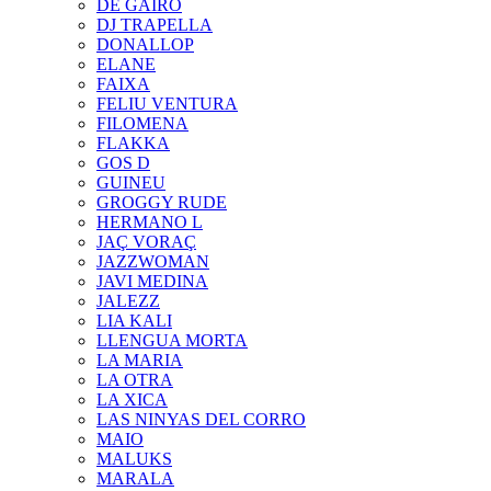
DE GAIRÓ
DJ TRAPELLA
DONALLOP
ELANE
FAIXA
FELIU VENTURA
FILOMENA
FLAKKA
GOS D
GUINEU
GROGGY RUDE
HERMANO L
JAÇ VORAÇ
JAZZWOMAN
JAVI MEDINA
JALEZZ
LIA KALI
LLENGUA MORTA
LA MARIA
LA OTRA
LA XICA
LAS NINYAS DEL CORRO
MAIO
MALUKS
MARALA