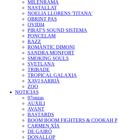
MILENRAMA
NASTALLAT
NOELIA LLORENS 'TITANA'
OBRINT PAS
OVIDI4
PIRAT'S SOUND SISTEMA
PONCELAM
RAZZ
ROMÀNTIC DIMONI
SANDRA MONFORT
SMOKING SOULS
SVETLANA
TRIBADE
TROPICAL GALAXIA
XAVI SARRIÀ
ZOO
NOTICIAS
97onzas
AUXILI
AVANT
BASTARDS
BOOM BOOM FIGHTERS & COOKAH P
CARMEN XÍA
DE GAIRÓ
DONALLOP