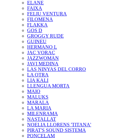
ELANE
FAIXA
FELIU VENTURA
FILOMENA
FLAKKA
GOS D
GROGGY RUDE
GUINEU
HERMANO L
JAÇ VORAÇ
JAZZWOMAN
JAVI MEDINA
LAS NINYAS DEL CORRO
LA OTRA
LIA KALI
LLENGUA MORTA
MAIO
MALUKS
MARALA
LA MARIA
MILENRAMA
NASTALLAT
NOELIA LLORENS 'TITANA'
PIRAT'S SOUND SISTEMA
PONCELAM