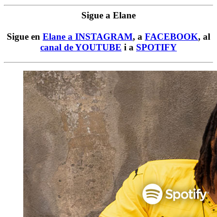
Sigue a Elane
Sigue en
Elane a INSTAGRAM
, a
FACEBOOK
, al
canal de YOUTUBE
i a
SPOTIFY