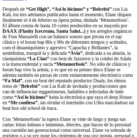
Después de
“Get High”, “Así lo hicimos” y “Belcebú”
con Lia
Kali, los tres adelantos publicados hasta el momento, Elane dispara
finalmente el 4 de febrero su ópera prima, titulada ‘Metamorfosis’.
El álbum consta de hasta 10 cortes producidos en su mayoría por
DAAX (Flashy Icecream, Santa Salut...)
y los arreglos orgánicos
de Fran Massarelli con un balance sonoro que pivota en el rap
clásico y el boom bap 80s y 90s de diferentes tempos y actitudes,
com el dinamiquísimo y agresivo “Capucha y Brillantes”, la
sentidisima, tranquil·la y delicada
“Àvia”
, dedicada a su abuela, la
clasiquisima
“La Clau”
con beat de Jazzmvn y la colabo de Adala
o la transcendental y sucia
“Metamorfosis”
. No sólo de clásicos y
boom bap vive la artista, y es que en su primer disco Elane se
adentra también en piezas de corte eminentemente electrónico como
“Fa Mal”
, con un beat del reputado productor Dualy, los ritmos
rotos de “
Belcebú”
con Lia Kali de invitada y producciones que
van de influencias reggaetoneras, bailables e infectadas de latin
como
“Así lo hicimos”
hasta la electrónica que raya el deep House
en
“Me confieso”
, sin olvidar el interludio con Ultra marcándose un
beat box old school de traca.
Con ‘Metamorfosis’ la rapera Elane se viste de largo y juega sus
cartas: letras íntimas e intimistas, directes, que hacen de lo personal
una cuestión tan generacional como universal. Elane va sobrada de
registros y a su vez pone los cimientos de una voz propia, personal y