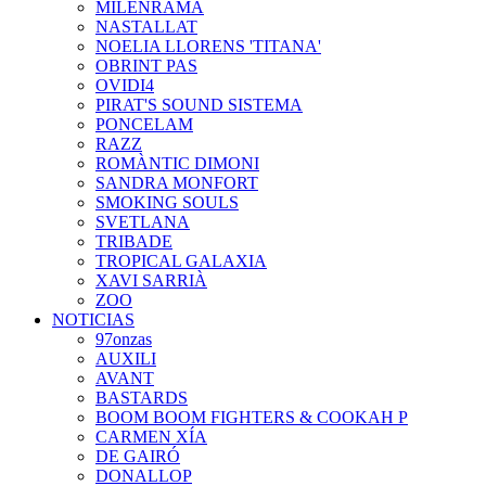
MILENRAMA
NASTALLAT
NOELIA LLORENS 'TITANA'
OBRINT PAS
OVIDI4
PIRAT'S SOUND SISTEMA
PONCELAM
RAZZ
ROMÀNTIC DIMONI
SANDRA MONFORT
SMOKING SOULS
SVETLANA
TRIBADE
TROPICAL GALAXIA
XAVI SARRIÀ
ZOO
NOTICIAS
97onzas
AUXILI
AVANT
BASTARDS
BOOM BOOM FIGHTERS & COOKAH P
CARMEN XÍA
DE GAIRÓ
DONALLOP