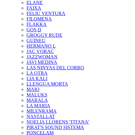
ELANE
FAIXA
FELIU VENTURA
FILOMENA
FLAKKA
GOS D
GROGGY RUDE
GUINEU
HERMANO L
JAÇ VORAÇ
JAZZWOMAN
JAVI MEDINA
LAS NINYAS DEL CORRO
LA OTRA
LIA KALI
LLENGUA MORTA
MAIO
MALUKS
MARALA
LA MARIA
MILENRAMA
NASTALLAT
NOELIA LLORENS 'TITANA'
PIRAT'S SOUND SISTEMA
PONCELAM