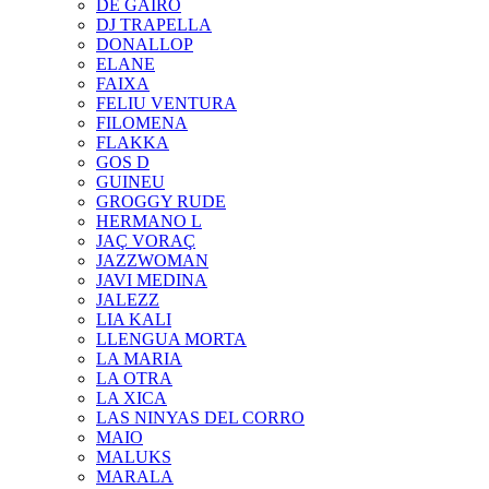
DE GAIRÓ
DJ TRAPELLA
DONALLOP
ELANE
FAIXA
FELIU VENTURA
FILOMENA
FLAKKA
GOS D
GUINEU
GROGGY RUDE
HERMANO L
JAÇ VORAÇ
JAZZWOMAN
JAVI MEDINA
JALEZZ
LIA KALI
LLENGUA MORTA
LA MARIA
LA OTRA
LA XICA
LAS NINYAS DEL CORRO
MAIO
MALUKS
MARALA