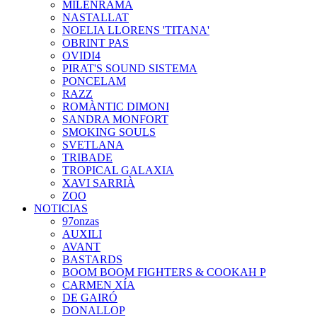
MILENRAMA
NASTALLAT
NOELIA LLORENS 'TITANA'
OBRINT PAS
OVIDI4
PIRAT'S SOUND SISTEMA
PONCELAM
RAZZ
ROMÀNTIC DIMONI
SANDRA MONFORT
SMOKING SOULS
SVETLANA
TRIBADE
TROPICAL GALAXIA
XAVI SARRIÀ
ZOO
NOTICIAS
97onzas
AUXILI
AVANT
BASTARDS
BOOM BOOM FIGHTERS & COOKAH P
CARMEN XÍA
DE GAIRÓ
DONALLOP