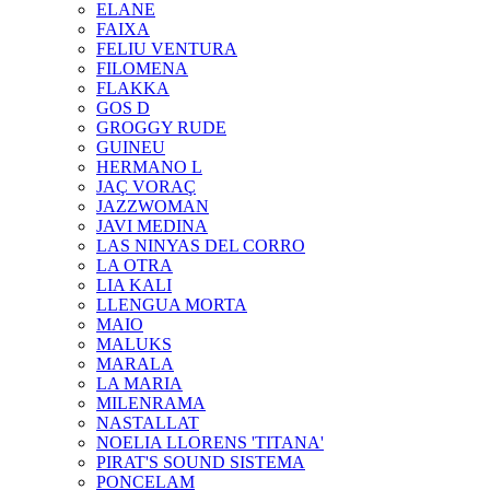
ELANE
FAIXA
FELIU VENTURA
FILOMENA
FLAKKA
GOS D
GROGGY RUDE
GUINEU
HERMANO L
JAÇ VORAÇ
JAZZWOMAN
JAVI MEDINA
LAS NINYAS DEL CORRO
LA OTRA
LIA KALI
LLENGUA MORTA
MAIO
MALUKS
MARALA
LA MARIA
MILENRAMA
NASTALLAT
NOELIA LLORENS 'TITANA'
PIRAT'S SOUND SISTEMA
PONCELAM