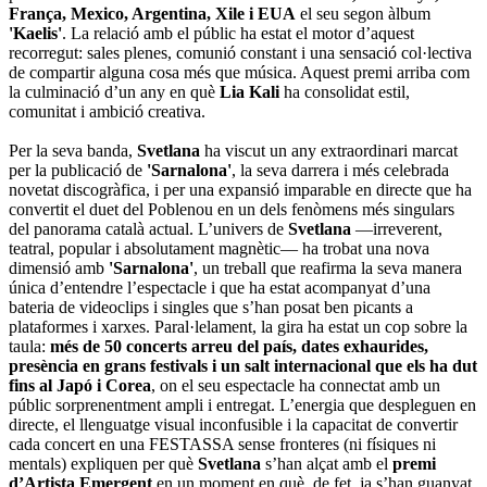
França, Mexico, Argentina, Xile i EUA
el seu segon àlbum
'Kaelis'
. La relació amb el públic ha estat el motor d’aquest
recorregut: sales plenes, comunió constant i una sensació col·lectiva
de compartir alguna cosa més que música. Aquest premi arriba com
la culminació d’un any en què
Lia Kali
ha consolidat estil,
comunitat i ambició creativa.
Per la seva banda,
Svetlana
ha viscut un any extraordinari marcat
per la publicació de
'Sarnalona'
, la seva darrera i més celebrada
novetat discogràfica, i per una expansió imparable en directe que ha
convertit el duet del Poblenou en un dels fenòmens més singulars
del panorama català actual. L’univers de
Svetlana
—irreverent,
teatral, popular i absolutament magnètic— ha trobat una nova
dimensió amb
'Sarnalona'
, un treball que reafirma la seva manera
única d’entendre l’espectacle i que ha estat acompanyat d’una
bateria de videoclips i singles que s’han posat ben picants a
plataformes i xarxes. Paral·lelament, la gira ha estat un cop sobre la
taula:
més de 50 concerts arreu del país, dates exhaurides,
presència en grans festivals i un salt internacional que els ha dut
fins al Japó i Corea
, on el seu espectacle ha connectat amb un
públic sorprenentment ampli i entregat. L’energia que despleguen en
directe, el llenguatge visual inconfusible i la capacitat de convertir
cada concert en una FESTASSA sense fronteres (ni físiques ni
mentals) expliquen per què
Svetlana
s’han alçat amb el
premi
d’Artista Emergent
en un moment en què, de fet, ja s’han guanyat