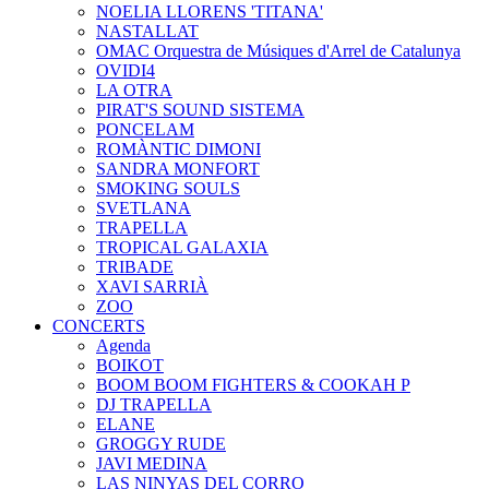
NOELIA LLORENS 'TITANA'
NASTALLAT
OMAC Orquestra de Músiques d'Arrel de Catalunya
OVIDI4
LA OTRA
PIRAT'S SOUND SISTEMA
PONCELAM
ROMÀNTIC DIMONI
SANDRA MONFORT
SMOKING SOULS
SVETLANA
TRAPELLA
TROPICAL GALAXIA
TRIBADE
XAVI SARRIÀ
ZOO
CONCERTS
Agenda
BOIKOT
BOOM BOOM FIGHTERS & COOKAH P
DJ TRAPELLA
ELANE
GROGGY RUDE
JAVI MEDINA
LAS NINYAS DEL CORRO