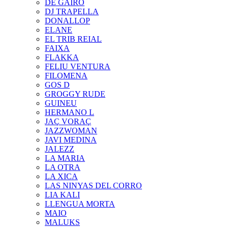
DE GAIRÓ
DJ TRAPELLA
DONALLOP
ELANE
EL TRIB REIAL
FAIXA
FLAKKA
FELIU VENTURA
FILOMENA
GOS D
GROGGY RUDE
GUINEU
HERMANO L
JAÇ VORAÇ
JAZZWOMAN
JAVI MEDINA
JALEZZ
LA MARIA
LA OTRA
LA XICA
LAS NINYAS DEL CORRO
LIA KALI
LLENGUA MORTA
MAIO
MALUKS