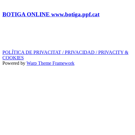
BOTIGA
Tel.: (+34) 93 878 74 80 comandes@ppf.cat
BOTIGA ONLINE www.botiga.ppf.cat
SEGELL DISCOGRÀFIC, LLICÈNCIES,
PROMOS i EDITORIAL
info@ppf.cat
POLÍTICA DE PRIVACITAT / PRIVACIDAD / PRIVACITY &
COOKIES
Powered by
Warp Theme Framework