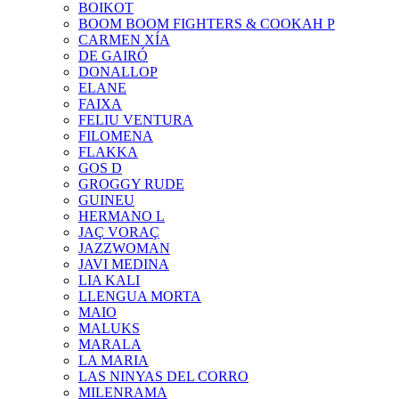
BOIKOT
BOOM BOOM FIGHTERS & COOKAH P
CARMEN XÍA
DE GAIRÓ
DONALLOP
ELANE
FAIXA
FELIU VENTURA
FILOMENA
FLAKKA
GOS D
GROGGY RUDE
GUINEU
HERMANO L
JAÇ VORAÇ
JAZZWOMAN
JAVI MEDINA
LIA KALI
LLENGUA MORTA
MAIO
MALUKS
MARALA
LA MARIA
LAS NINYAS DEL CORRO
MILENRAMA