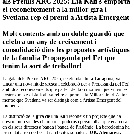
als Premis ARC 2025: Lia Kali s’emporta
el reconeixement a la millor gira i
Svetlana rep el premi a Artista Emergent
Molt contents amb un doble guardó que
celebra un any de creixement i
consolidació dins les propostes artístiques
de la família Propaganda pel Fet que
tenim la sort de treballar!
La gala dels Premis ARC 2025, celebrada ahir a Tarragona, va
tancar una nova nit de gresca i celebració per a Propaganda pel Fet!,
amb dos reconeixements que parlen del bon moment que viuen les
nostres artistes. Lia Kali va rebre el premi a la Millor Gira d’Autor,
mentre que Svetlana va ser distingit com a Artista Emergent del
moment.
La distinció de la
gira de Lia Kali
reconeix un projecte que ha
crescut amb solidesa i amb una poderosa personalitat que enamora
en els seus directes a banda i banda de l’Atlàntic. La barcelonina ha
presentat arreu de l’estat i amb cites sonades a
UK, Alemanya,