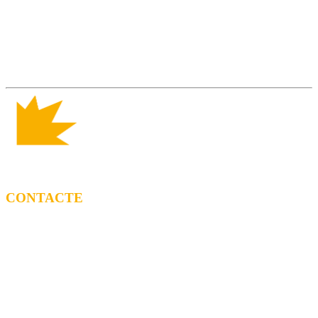
CONTACTE
CONTRACTACIÓ
Litus Tenesa (+34) 615 27 69 02 | litus@ppf.cat
Marc Escribano (+34) 660 314 015 |
marc.em@ppf.cat
contractacio@ppf.cat