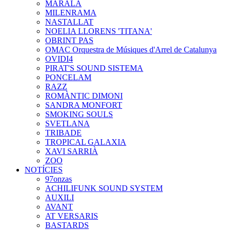
MARALA
MILENRAMA
NASTALLAT
NOELIA LLORENS 'TITANA'
OBRINT PAS
OMAC Orquestra de Músiques d'Arrel de Catalunya
OVIDI4
PIRAT'S SOUND SISTEMA
PONCELAM
RAZZ
ROMÀNTIC DIMONI
SANDRA MONFORT
SMOKING SOULS
SVETLANA
TRIBADE
TROPICAL GALAXIA
XAVI SARRIÀ
ZOO
NOTÍCIES
97onzas
ACHILIFUNK SOUND SYSTEM
AUXILI
AVANT
AT VERSARIS
BASTARDS