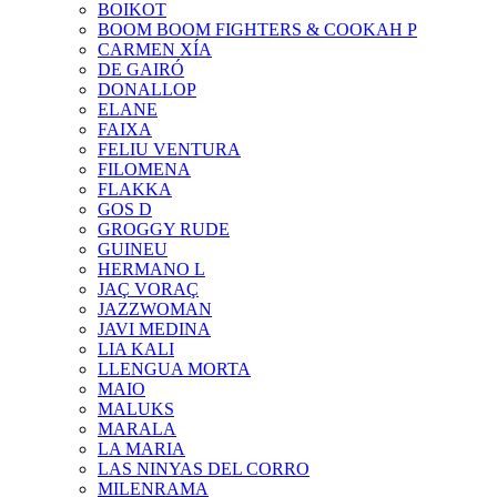
BOIKOT
BOOM BOOM FIGHTERS & COOKAH P
CARMEN XÍA
DE GAIRÓ
DONALLOP
ELANE
FAIXA
FELIU VENTURA
FILOMENA
FLAKKA
GOS D
GROGGY RUDE
GUINEU
HERMANO L
JAÇ VORAÇ
JAZZWOMAN
JAVI MEDINA
LIA KALI
LLENGUA MORTA
MAIO
MALUKS
MARALA
LA MARIA
LAS NINYAS DEL CORRO
MILENRAMA