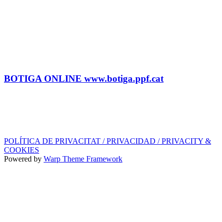
Litus Tenesa (+34) 615 27 69 02 | litus@ppf.cat
Marc Escribano (+34) 660 314 015 |
marc.em@ppf.cat
contractacio@ppf.cat
BOTIGA
Tel.: (+34) 93 878 74 80 comandes@ppf.cat
BOTIGA ONLINE www.botiga.ppf.cat
SEGELL DISCOGRÀFIC, LLICÈNCIES,
PROMOS i EDITORIAL
info@ppf.cat
POLÍTICA DE PRIVACITAT / PRIVACIDAD / PRIVACITY &
COOKIES
Powered by
Warp Theme Framework