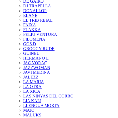
DE GAIRÓ
DJ TRAPELLA
DONALLOP
ELANE
EL TRIB REIAL
FAIXA
FLAKKA
FELIU VENTURA
FILOMENA
GOS D
GROGGY RUDE
GUINEU
HERMANO L
JAÇ VORAÇ
JAZZWOMAN
JAVI MEDINA
JALEZZ
LA MARIA
LA OTRA
LA XICA
LAS NINYAS DEL CORRO
LIA KALI
LLENGUA MORTA
MAIO
MALUKS