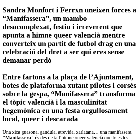
Sandra Monfort i Ferrxn uneixen forces a
“Manifassera”, un mambo
desacomplexat, festiu i irreverent que
apunta a himne queer valencià mentre
converteix un partit de futbol drag en una
celebració del dret a ser qui eres sense
demanar perdó
Entre fartons a la plaça de l’Ajuntament,
botes de plataforma xutant pilotes i corsés
sobre la gespa, “Manifassera” transforma
el tòpic valencià i la masculinitat
hegemònica en una festa orgullosament
local, queer i descarada
Una xica guasona, gandula, atrevida, xarlatana… una manifassera.
"Manifassera"
és des de ja l’himne queer valencià que totes les