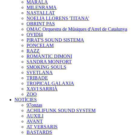
MARALA
MILENRAMA
NASTALLAT
NOELIA LLORENS 'TITANA'
OBRINT PAS
OMAC Orquestra de Músiques d'Arrel de Catalunya
OVIDI4
PIRAT'S SOUND SISTEMA
PONCELAM
RAZZ
ROMÀNTIC DIMONI
SANDRA MONFORT
SMOKING SOULS
SVETLANA
TRIBADE
TROPICAL GALAXIA
XAVI SARRIÀ
ZOO
NOTÍCIES
97onzas
ACHILIFUNK SOUND SYSTEM
AUXILI
AVANT
AT VERSARIS
BASTARDS