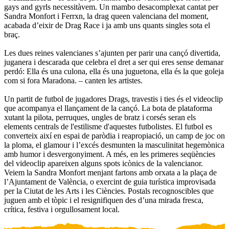
gays and gyrls necessitàvem. Un mambo desacomplexat cantat per
Sandra Monfort i Ferrxn, la drag queen valenciana del moment,
acabada d’eixir de Drag Race i ja amb uns quants singles sota el
braç.
Les dues reines valencianes s’ajunten per parir una cançó divertida,
juganera i descarada que celebra el dret a ser qui eres sense demanar
perdó: Ella és una culona, ella és una juguetona, ella és la que goleja
com si fora Maradona. – canten les artistes.
Un partit de futbol de jugadores Drags, travestis i ties és el videoclip
que acompanya el llançament de la cançó. La bota de plataforma
xutant la pilota, perruques, ungles de bratz i corsés seran els
elements centrals de l'estilisme d'aquestes futbolistes. El futbol es
converteix així en espai de paròdia i reapropiació, un camp de joc on
la ploma, el glamour i l’excés desmunten la masculinitat hegemònica
amb humor i desvergonyiment. A més, en les primeres seqüències
del videoclip apareixen alguns spots icònics de la valencianor.
Veiem la Sandra Monfort menjant fartons amb orxata a la plaça de
l’Ajuntament de València, o exercint de guia turística improvisada
per la Ciutat de les Arts i les Ciències. Postals recognoscibles que
juguen amb el tòpic i el resignifiquen des d’una mirada fresca,
crítica, festiva i orgullosament local.