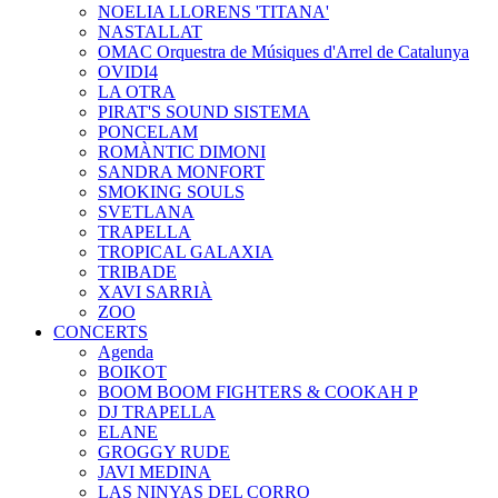
NOELIA LLORENS 'TITANA'
NASTALLAT
OMAC Orquestra de Músiques d'Arrel de Catalunya
OVIDI4
LA OTRA
PIRAT'S SOUND SISTEMA
PONCELAM
ROMÀNTIC DIMONI
SANDRA MONFORT
SMOKING SOULS
SVETLANA
TRAPELLA
TROPICAL GALAXIA
TRIBADE
XAVI SARRIÀ
ZOO
CONCERTS
Agenda
BOIKOT
BOOM BOOM FIGHTERS & COOKAH P
DJ TRAPELLA
ELANE
GROGGY RUDE
JAVI MEDINA
LAS NINYAS DEL CORRO